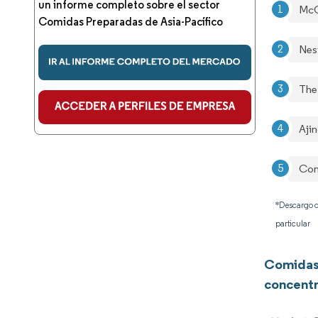
un informe completo sobre el sector
McC
Comidas Preparadas de Asia-Pacífico
Nes
The
Aji
Con
*Descargo d
particular
Comidas 
concentr