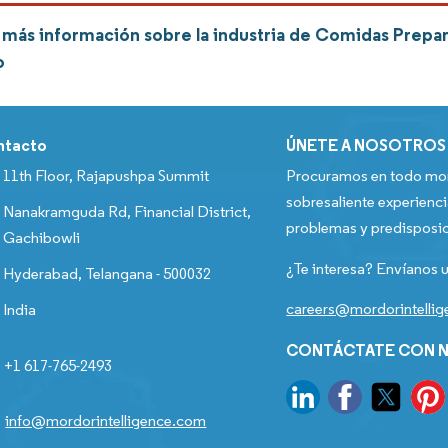
más información sobre la industria de Comidas Prepar
o
ntacto
ÚNETE A NOSOTROS
11th Floor, Rajapushpa Summit
Procuramos en todo mom
sobresaliente experienci
Nanakramguda Rd, Financial District,
problemas y predisposic
Gachibowli
¿Te interesa? Envíanos u
Hyderabad, Telangana - 500032
careers@mordorintelli
India
CONTÁCTATE CON N
+1 617-765-2493
info@mordorintelligence.com