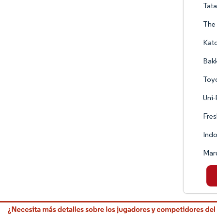
Tat
The
Kato
Bak
Toyo
Uni-
Fre
Ind
Maru