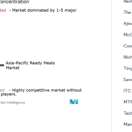
Nest
The
Ajin
McC
Cona
Nich
Ting
San
ITC 
MTR
Tast
Mar