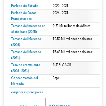
Período de Estudio
2020 - 2031
Período de Datos
2026 - 2031
Pronosticados
Tamaño del mercado en
9.71 Mil millones de dólares
el año base (2025)
Tamaño del Mercado
10.52 Mil millones de dólares
(2026)
Tamaño del Mercado
15.68 Mil millones de dólares
(2031)
Tasa de crecimiento
8.31% CAGR
(2026 - 2031)
Concentración del
Bajo
Mercado
Imagen © Mordor Intelligence. El uso requiere atribución según CC BY 4.0.
Jugadores principales