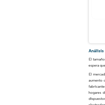
Análisi
El tamaño
espera que
El mercad
aumento de
fabricante
hogares d
dispuest
electrodo