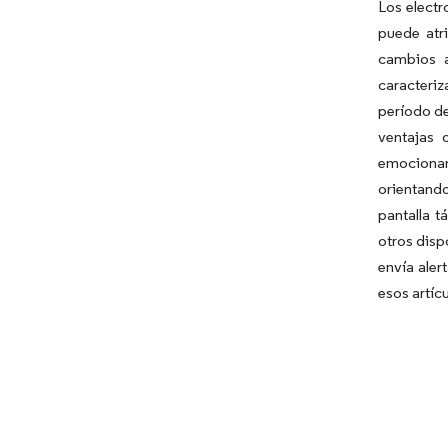
Los electr
puede atri
cambios a
caracteriz
período de
ventajas 
emocionan
orientando
pantalla t
otros disp
envía aler
esos artíc