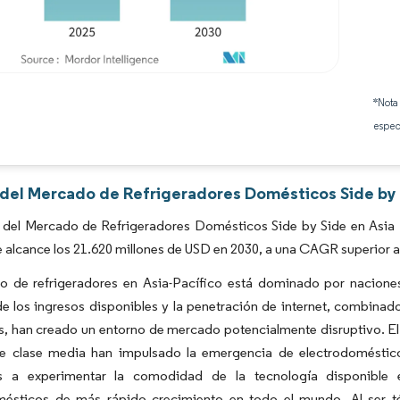
Imagen © Mordor Intelligence. El uso requiere atribución según CC BY 4.0.
*Nota
espec
s del Mercado de Refrigeradores Domésticos Side by S
 del Mercado de Refrigeradores Domésticos Side by Side en Asia P
 alcance los 21.620 millones de USD en 2030, a una CAGR superior al
o de refrigeradores en Asia-Pacífico está dominado por naciones
 los ingresos disponibles y la penetración de internet, combinado
s, han creado un entorno de mercado potencialmente disruptivo. El 
e clase media han impulsado la emergencia de electrodoméstic
os a experimentar la comodidad de la tecnología disponible
mésticos de más rápido crecimiento en todo el mundo. Al ser 