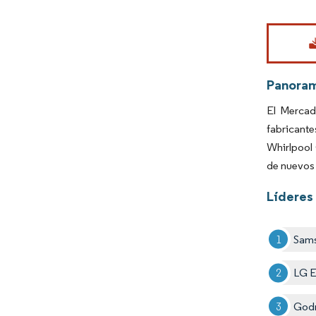
Imagen © Mo
Panora
El Mercad
fabricant
Whirlpool 
de nuevos 
Líderes 
Sams
LG E
Godr