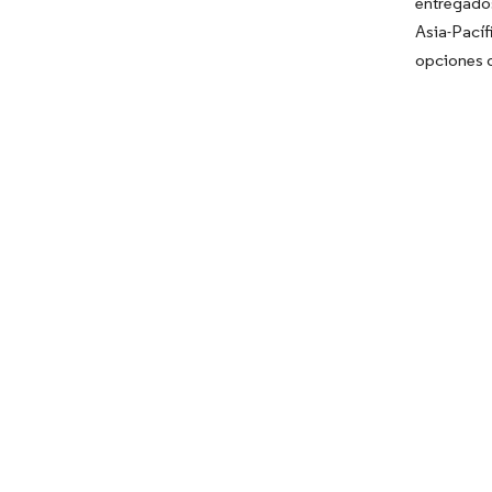
entregados
Asia-Pací
opciones d