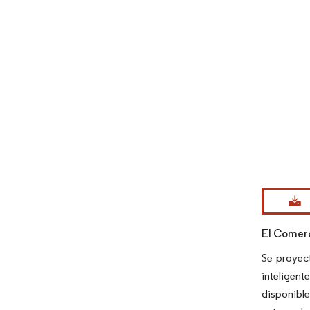
Imagen © Mo
El Comerc
Se proyect
inteligent
disponibl