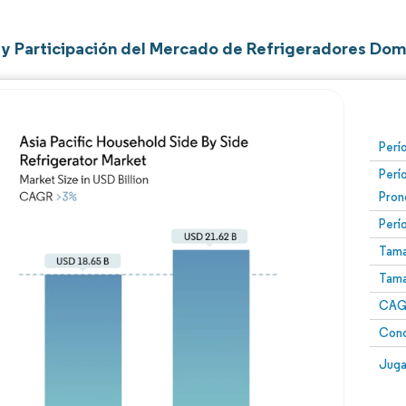
y Participación del Mercado de Refrigeradores Domés
Perí
Perí
Pron
Perí
Tama
Tama
CAGR
Conc
Juga