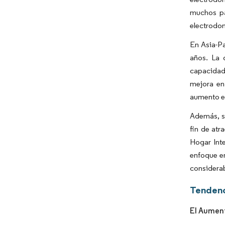
muchos pa
electrodo
En Asia-Pa
años. La 
capacidad 
mejora en
aumento en
Además, s
fin de atr
Hogar Inte
enfoque en
considerab
Tendenc
El Aument