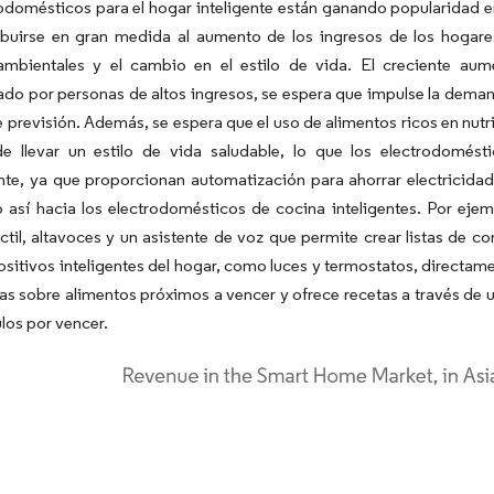
odomésticos para el hogar inteligente están ganando popularidad e
buirse en gran medida al aumento de los ingresos de los hogares,
mbientales y el cambio en el estilo de vida. El creciente aume
ado por personas de altos ingresos, se espera que impulse la deman
 previsión. Además, se espera que el uso de alimentos ricos en nutr
de llevar un estilo de vida saludable, lo que los electrodomést
te, ya que proporcionan automatización para ahorrar electricida
 así hacia los electrodomésticos de cocina inteligentes. Por ejemp
áctil, altavoces y un asistente de voz que permite crear listas de c
ositivos inteligentes del hogar, como luces y termostatos, directame
tas sobre alimentos próximos a vencer y ofrece recetas a través de 
ulos por vencer.