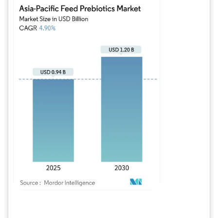
Imagen © Mordor Intelligence. El uso requiere atribución según CC BY 4.0.