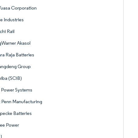
Yuasa Corporation
e Industries
chi Rail
gWarner Akasol
a Raja Batteries
angdeng Group
iba (SCiB)
 Power Systems
 Penn Manufacturing
pecke Batteries
see Power
L