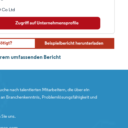
 Co Ltd
serem umfassenden Bericht
uche nach talentierten Mitarbeitern, die über ein
an Branchenkenntnis, Problemlösungsfähigkeit und
 Sie uns.
gence.com