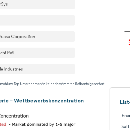
rSys
Yuasa Corporation
chi Rail
e Industries
sschluss: Top-Unternehmen in keiner bestimmten Reihenfolge sortiert
erie – Wettbewerbskonzentration
Lis
Ene
Saft