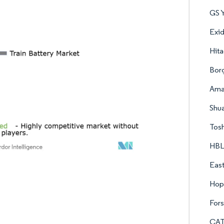
GS 
Exid
Hita
Bor
Amar
Shu
Tosh
HBL
East
Hop
For
CAT