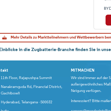
BYD
Einblicke in die Zugbatterie-Branche finden Sie in un
takt
MITMACHEN
11th Floor, Rajapushpa Summit
Wir sind immer auf der S
außergewöhnliches Maß 
Nanakramguda Rd, Financial District,
Neigung verfügen.
Gachibowli
Interessiert? Bitte mailen
Hyderabad, Telangana - 500032
careers@mordorintelli
India