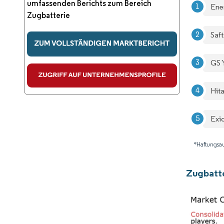
umfassenden Berichts zum Bereich
Ene
Zugbatterie
Saft
GS 
Hita
Exid
*Haftungsau
Zugbatt