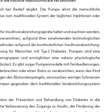
ch die höchste Wachstumsrate verzeichnen
tisch bei Bedarf abgibt. Die Pumpe ahmt die menschliche
ive zum traditionellen System der täglichen Injektionen oder
 für Insulinverabreichungsgeräte halten und wachsen werden,
verzeichnen, aufgrund ihrer zunehmenden technologischen
thoden aufgrund der kontinuierlichen Insulinverabreichung.
ichung für Menschen mit Typ-1-Diabetes. Pumpen sind eine
Altersgruppen und ermöglichen eine nahezu physiologische
roduziert. Es gibt sogar Pumpenmodelle mit Fernbedienungen,
unterbrechen oder einen Bolus zu verabreichen, wenn das Kind
ngen des Blutzuckerspiegels, verursachen weniger Schmerzen
inpumpen gegenüber dem traditionellen Verabreichungssystem
ation der Prävention und Behandlung von Diabetes in die
he Verbesserung des Zugangs zu Insulin, die Förderung der