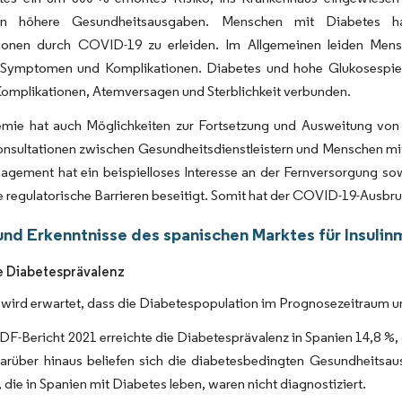
ern höhere Gesundheitsausgaben. Menschen mit Diabetes ha
ionen durch COVID-19 zu erleiden. Im Allgemeinen leiden Mensch
Symptomen und Komplikationen. Diabetes und hohe Glukosespiegel
omplikationen, Atemversagen und Sterblichkeit verbunden.
mie hat auch Möglichkeiten zur Fortsetzung und Ausweitung von 
Konsultationen zwischen Gesundheitsdienstleistern und Menschen m
gement hat ein beispielloses Interesse an der Fernversorgung sow
e regulatorische Barrieren beseitigt. Somit hat der COVID-19-Ausbr
und Erkenntnisse des spanischen Marktes für Insul
 Diabetesprävalenz
 wird erwartet, dass die Diabetespopulation im Prognosezeitraum u
DF-Bericht 2021 erreichte die Diabetesprävalenz in Spanien 14,8 %,
arüber hinaus beliefen sich die diabetesbedingten Gesundheitsaus
die in Spanien mit Diabetes leben, waren nicht diagnostiziert.