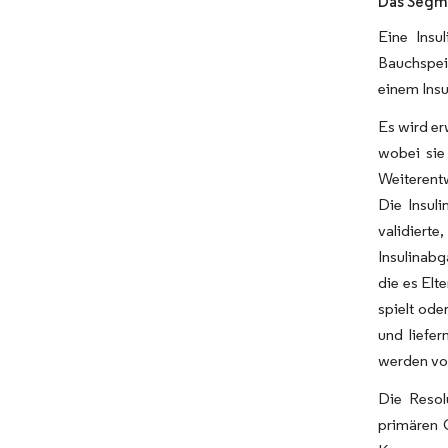
Das Segme
Eine Insu
Bauchspeic
einem Insu
Es wird er
wobei sie
Weiterentw
Die Insul
validiert
Insulinabg
die es Elt
spielt ode
und liefe
werden vor
Die Resol
primären 