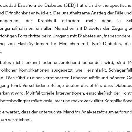
Sociedad Española de Diabetes (SED) hat sich die therapeutische
und Dringlichkeit entwickelt. Der unaufhaltsame Anstieg der Fälle un
agement der Krankheit erfordern mehr denn je Schulun
llungsmaßnahmen, um allen Menschen mit Diabetes den Zugang zu 
ichtigen Fortschritte beim Umgang mit Diabetes an, insbesondere d
ung von Flash-Systemen für Menschen mit Typ-2-Diabetes, die
.
etes nicht erkannt oder unzureichend behandelt wird, sind 
rohlicher Komplikationen ausgesetzt, wie Herzinfarkt, Schlaganfa
n. Dies führt zu einer verminderten Lebensqualität und höheren 
rgung führt. Verschiedene Belege deuten darauf hin, dass Diabete
 erkannt wird. Multifaktorielle Interventionen, einschließlich der Kon
abetesbedingter mikrovaskulärer und makrovaskulärer Komplikationen
 erwartet, dass der untersuchte Markt im Analysezeitraum aufgrun
tum verzeichnet.