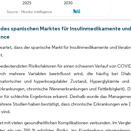
Bild © Mordor Intelligence. Wiederverwendung erfordert Namensnennung gemäß 
 des spanischen Marktes für Insulinmedikamente un
ence
rwartet, dass der spanische Markt für Insulinmedikamente und Ver
t.
bedeutendsten Risikofaktoren für einen schweren Verlauf von COVID
rch mehrere Variablen beeinflusst wird, die häufig bei Diabet
matorischer und hyperkoagulabler Zustand, Hyperglykämie und 
-Erkrankungen, chronische Nierenerkrankungen und Fettleibigkeit)
or für schlechte Ergebnisse erkannt. Deshalb wurde das Managemen
ehrere Studien haben bestätigt, dass chronische Erkrankungen wie
 sind.
st mit vielen gesundheitlichen Komplikationen verbunden. Im Verg
tes ein um 300 % erhöhtes Risiko, ins Krankenhaus eingewiesen 