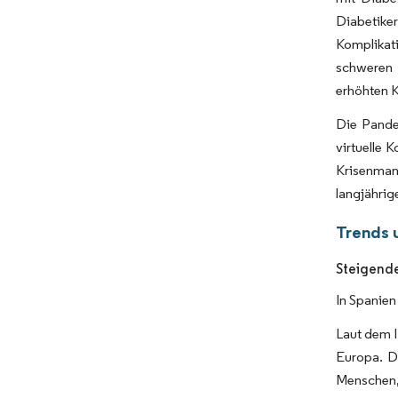
Diabetik
Komplikat
schweren 
erhöhten K
Die Pande
virtuelle 
Krisenmana
langjährig
Trends 
Steigende
In Spanien
Laut dem I
Europa. D
Menschen, 