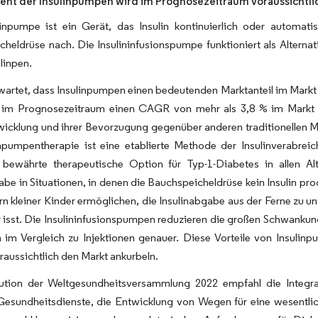
nt der Insulinpumpen wird im Prognosezeitraum voraussichtli
linpumpe ist ein Gerät, das Insulin kontinuierlich oder automa
heldrüse nach. Die Insulininfusionspumpe funktioniert als Alternat
linpen.
wartet, dass Insulinpumpen einen bedeutenden Marktanteil im Markt
 im Prognosezeitraum einen CAGR von mehr als 3,8 % im Markt 
icklung und ihrer Bevorzugung gegenüber anderen traditionellen Me
inpumpentherapie ist eine etablierte Methode der Insulinverabre
e, bewährte therapeutische Option für Typ-1-Diabetes in allen 
abe in Situationen, in denen die Bauchspeicheldrüse kein Insulin p
ern kleiner Kinder ermöglichen, die Insulinabgabe aus der Ferne zu 
r isst. Die Insulininfusionspumpen reduzieren die großen Schwanku
rn im Vergleich zu Injektionen genauer. Diese Vorteile von Insul
aussichtlich den Markt ankurbeln.
ution der Weltgesundheitsversammlung 2022 empfahl die Integr
Gesundheitsdienste, die Entwicklung von Wegen für eine wesentlic