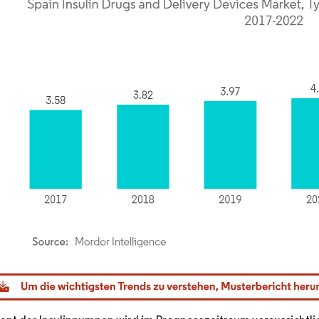
dor Intelligence. Wiederverwendung erfordert Namensnennung gemäß CC BY 4.0.