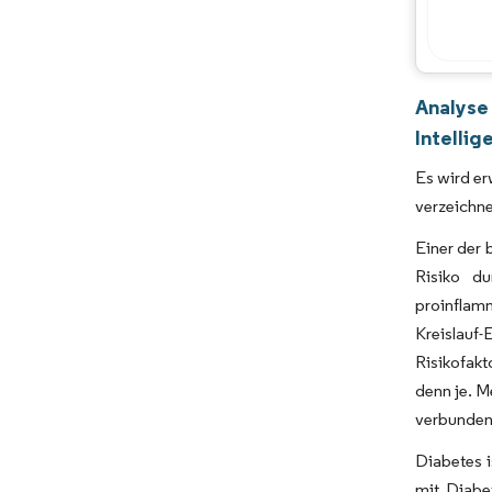
Analyse
Intellig
Es wird e
verzeichne
Einer der 
Risiko du
proinflam
Kreislauf
Risikofakt
denn je. M
verbunden
Diabetes i
mit Diabe