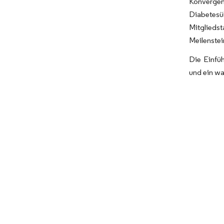
Konvergen
Diabetes
Mitglieds
Meilenstei
Die Einfü
und ein wa