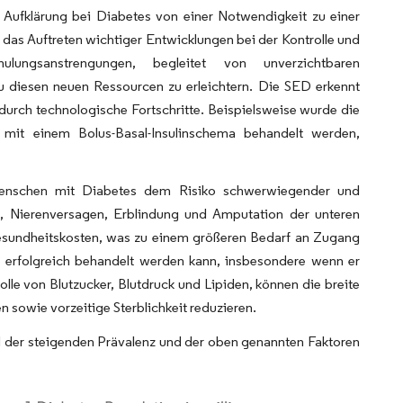
 Aufklärung bei Diabetes von einer Notwendigkeit zu einer
d das Auftreten wichtiger Entwicklungen bei der Kontrolle und
gsanstrengungen, begleitet von unverzichtbaren
diesen neuen Ressourcen zu erleichtern. Die SED erkennt
urch technologische Fortschritte. Beispielsweise wurde die
 mit einem Bolus-Basal-Insulinschema behandelt werden,
Menschen mit Diabetes dem Risiko schwerwiegender und
ll, Nierenversagen, Erblindung und Amputation der unteren
Gesundheitskosten, was zu einem größeren Bedarf an Zugang
s erfolgreich behandelt werden kann, insbesondere wenn er
trolle von Blutzucker, Blutdruck und Lipiden, können die breite
 sowie vorzeitige Sterblichkeit reduzieren.
d der steigenden Prävalenz und der oben genannten Faktoren