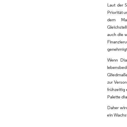
Laut der 
Priorität 
dem Man
Gleichste
auch die w
Finanzier
genehmigt
Wenn Diab
lebensbed
Gliedmaße
zur Verso
frühzeitig
Palette di
Daher wird
ein Wachs