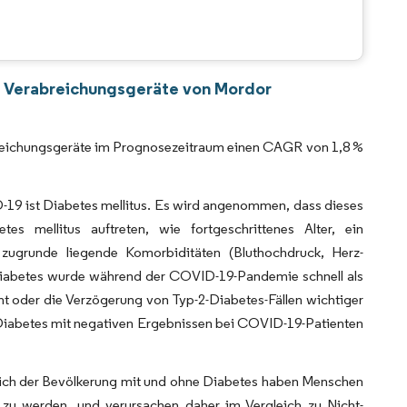
CC BY 4.0.
d Verabreichungsgeräte von Mordor
abreichungsgeräte im Prognosezeitraum einen CAGR von 1,8 %
-19 ist Diabetes mellitus. Es wird angenommen, dass dieses
es mellitus auftreten, wie fortgeschrittenes Alter, ein
zugrunde liegende Komorbiditäten (Bluthochdruck, Herz-
. Diabetes wurde während der COVID-19-Pandemie schnell als
t oder die Verzögerung von Typ-2-Diabetes-Fällen wichtiger
 Diabetes mit negativen Ergebnissen bei COVID-19-Patienten
leich der Bevölkerung mit und ohne Diabetes haben Menschen
zu werden, und verursachen daher im Vergleich zu Nicht-