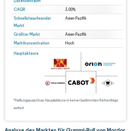
Datenzeitraum
CAGR
3.00%
Schnellstwachsender
Asien-Pazifik
Markt
Größter Markt
Asien-Pazifik
Marktkonzentration
Hoch
Hauptakteure
*Haftungsausschluss: Hauptakteure in keiner bestimmten Reihenfolge
sortiert
Analyse des Marktes für Gummi-Ruß von Mordor