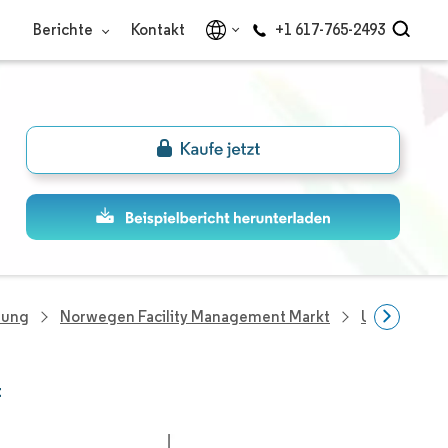
Berichte
Kontakt
+1 617-765-2493
hung
Norwegen Facility Management Markt
Unternehme
t