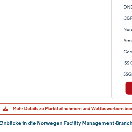
DNB
CBR
Nord
Armo
Coor
ISS 
SSG 
Einblicke in die Norwegen Facility Management-Branch