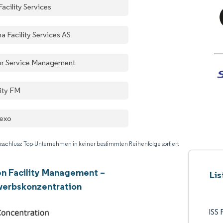
Facility Services
a Facility Services AS
r Service Management
lity FM
exo
sschluss: Top-Unternehmen in keiner bestimmten Reihenfolge sortiert
n Facility Management –
Li
erbskonzentration
ISS 