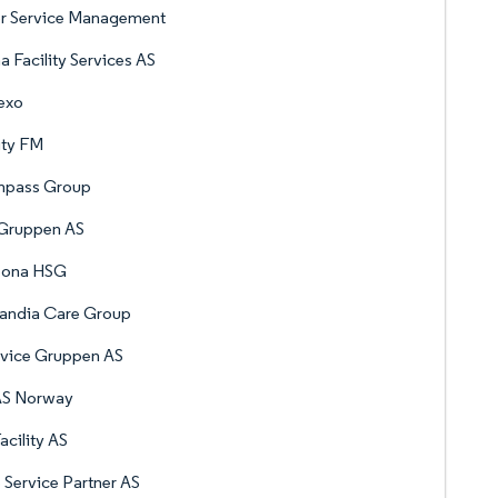
r Service Management
 Facility Services AS
exo
ity FM
pass Group
Gruppen AS
eona HSG
landia Care Group
rvice Gruppen AS
S Norway
acility AS
e Service Partner AS