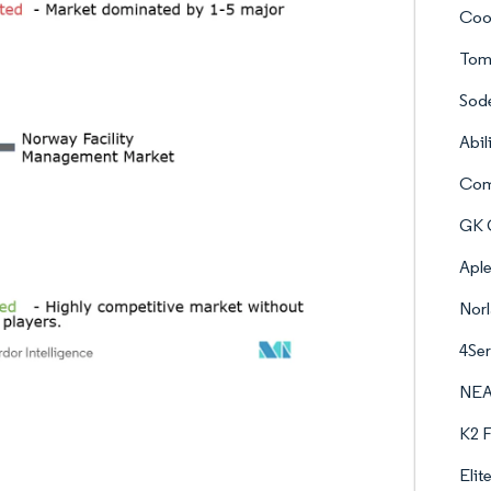
Coo
Toma
Sod
Abil
Com
GK 
Apl
Nor
4Se
NEA
K2 F
Elit