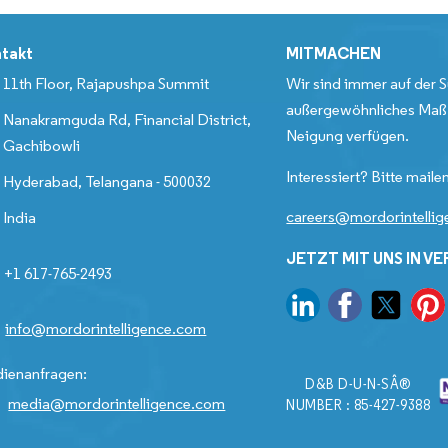
takt
MITMACHEN
11th Floor, Rajapushpa Summit
Wir sind immer auf der S
außergewöhnliches Maß 
Nanakramguda Rd, Financial District,
Neigung verfügen.
Gachibowli
Interessiert? Bitte mailen
Hyderabad, Telangana - 500032
careers@mordorintelli
India
JETZT MIT UNS IN V
+1 617-765-2493
info@mordorintelligence.com
ienanfragen:
D&B D-U-N-SÂ®
media@mordorintelligence.com
NUMBER : 85-427-9388