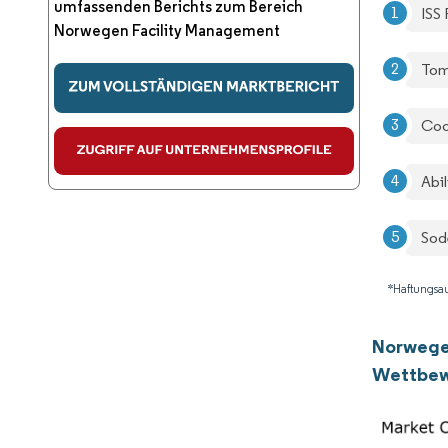
umfassenden Berichts zum Bereich
ISS 
Norwegen Facility Management
Tom
Coo
Abi
Sod
*Haftungsau
Norwege
Wettbew