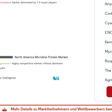
Ariz
Cor
Cya
ENO
Ker
Myc
Roqu
The
Agri