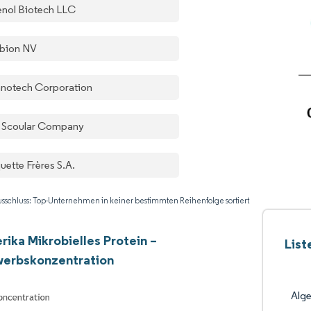
enol Biotech LLC
bion NV
notech Corporation
 Scoular Company
uette Frères S.A.
sschluss: Top-Unternehmen in keiner bestimmten Reihenfolge sortiert
ika Mikrobielles Protein –
List
erbskonzentration
Alge