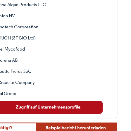
ona Algae Products LLC
bion NV
notech Corporation
UGH (3F BIO Ltd)
nel Mycofood
orena AB
ette Freres S.A.
 Scoular Company
al Group