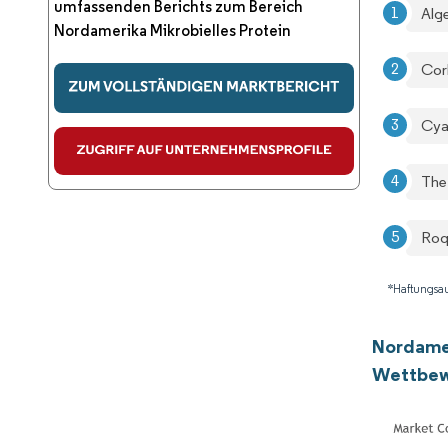
umfassenden Berichts zum Bereich
Alg
Nordamerika Mikrobielles Protein
Cor
Cya
The
Roq
*Haftungsau
Nordamer
Wettbew