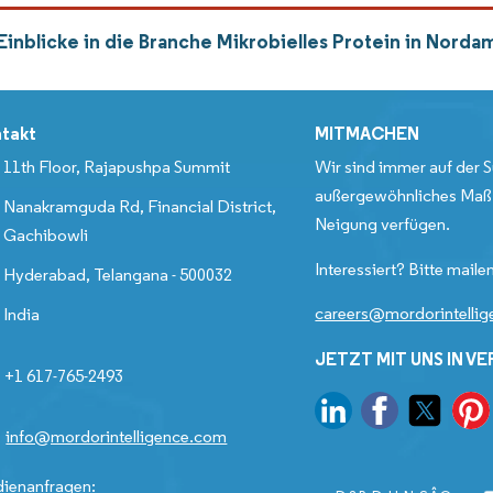
Einblicke in die Branche Mikrobielles Protein in Nord
takt
MITMACHEN
11th Floor, Rajapushpa Summit
Wir sind immer auf der S
außergewöhnliches Maß 
Nanakramguda Rd, Financial District,
Neigung verfügen.
Gachibowli
Interessiert? Bitte mailen
Hyderabad, Telangana - 500032
careers@mordorintelli
India
JETZT MIT UNS IN V
+1 617-765-2493
info@mordorintelligence.com
ienanfragen: