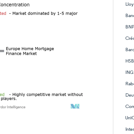
Llo
Ban
BNP
Créd
Barc
HSB
ING
Rab
Deu
Com
UniC
Inte