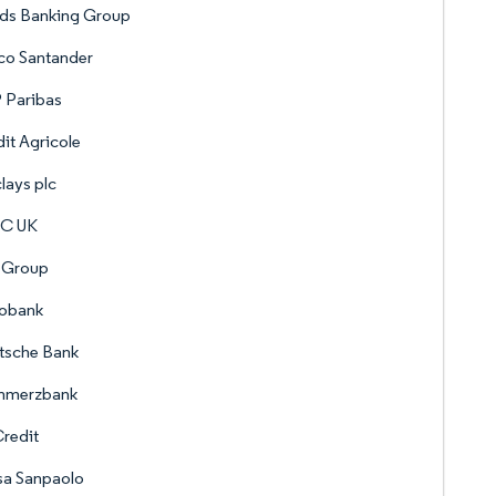
yds Banking Group
co Santander
 Paribas
it Agricole
lays plc
C UK
 Group
obank
tsche Bank
merzbank
redit
sa Sanpaolo