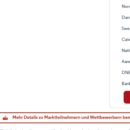
Nor
Dan
Swe
Cai
Nati
Aare
DNB
Bank