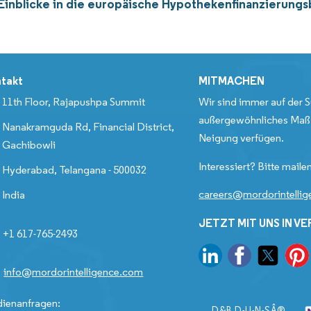
Einblicke in die europäische Hypothekenfinanzierung
takt
MITMACHEN
11th Floor, Rajapushpa Summit
Wir sind immer auf der S
außergewöhnliches Maß 
Nanakramguda Rd, Financial District,
Neigung verfügen.
Gachibowli
Interessiert? Bitte mailen
Hyderabad, Telangana - 500032
careers@mordorintelli
India
JETZT MIT UNS IN V
+1 617-765-2493
info@mordorintelligence.com
ienanfragen:
D&B D-U-N-SÂ®