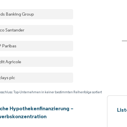
yds Banking Group
co Santander
 Paribas
dit Agricole
clays plc
sschluss: Top-Unternehmen in keiner bestimmten Reihenfolge sortiert
che Hypothekenfinanzierung –
Lis
erbskonzentration