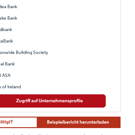
dea Bank
ske Bank
dbank
xaBank
onwide Building Society
al Bank
 ASA
 of Ireland