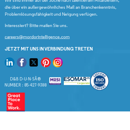
Wir sind immer auf der Suche nach talentierten Mitarbeitern,
die über ein außergewöhnliches Maß an Branchenkenntnis,
Problemlösungsfähigkeit und Neigung verfügen.
Interessiert? Bitte mailen Sie uns.
careers@mordorintelligence.com
JETZT MIT UNS IN VERBINDUNG TRETEN
D&B D-U-N-SÂ®
NUMBER : 85-427-9388
© 2026. Alle Rechte vorbehalten von Mordor Intelligence.