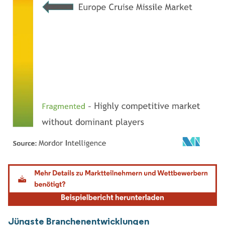
Bild © Mordor Intelligence. Wiederverwendung erfordert Namensnennung gemäß
Jüngste Branchenentwicklungen