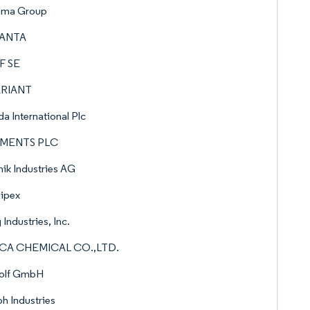
ema Group
ANTA
F SE
RIANT
a International Plc
MENTS PLC
ik Industries AG
ipex
 Industries, Inc.
CA CHEMICAL CO.,LTD.
olf GmbH
h Industries