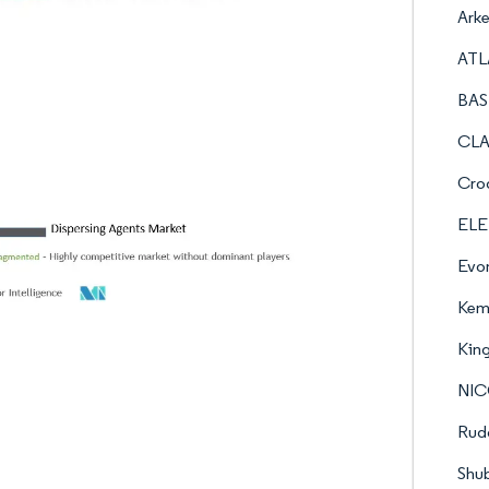
Ark
ATL
BAS
CLA
Crod
ELE
Evon
Kem
King
NIC
Rud
Shub