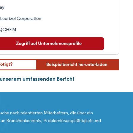
vay
Lubrizol Corporation
IQCHEM
in unserem umfassenden Bericht
uche nach talentierten Mitarbeitern, die über ein
an Branchenkenntnis, Problemlösungsfähigkeit und