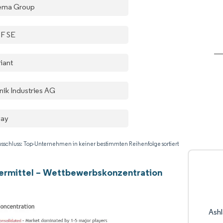
ema Group
F SE
iant
nik Industries AG
vay
sschluss: Top-Unternehmen in keiner bestimmten Reihenfolge sortiert
ermittel – Wettbewerbskonzentration
Ash