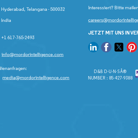
Interessiert? Bitte mailen
Hyderabad, Telangana - 500032
careers@mordorintelli
India
JETZT MIT UNS IN V
+1 617-765-2493
info@mordorintelligence.com
ienanfragen:
D&B D-U-N-SÂ®
media@mordorintelligence.com
NUMBER : 85-427-9388