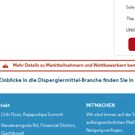
Sol
The 
UN
Einblicke in die Dispergiermittel-Branche finden Sie 
takt
MITMACHEN
11th Floor, Rajapushpa Summit
Wir sind immer auf der S
außergewöhnliches Maß 
Nanakramguda Rd, Financial District,
Neigung verfügen.
Gachibowli