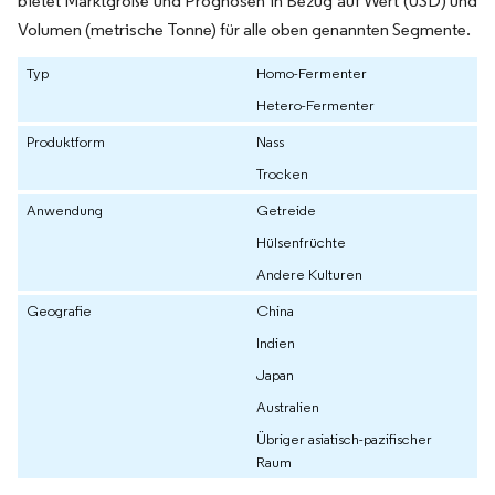
bietet Marktgröße und Prognosen in Bezug auf Wert (USD) und
Volumen (metrische Tonne) für alle oben genannten Segmente.
Typ
Homo-Fermenter
Hetero-Fermenter
Produktform
Nass
Trocken
Anwendung
Getreide
Hülsenfrüchte
Andere Kulturen
Geografie
China
Indien
Japan
Australien
Übriger asiatisch-pazifischer
Raum