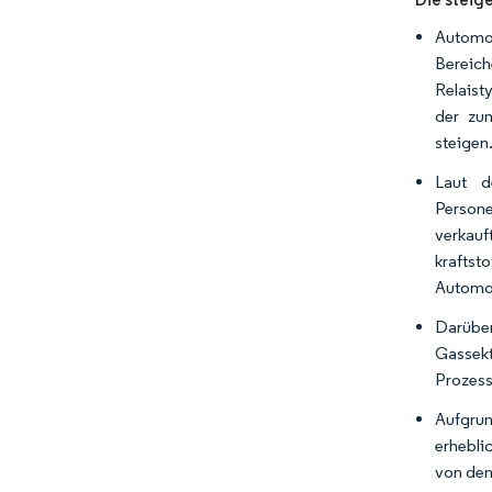
Automot
Bereich
Relaist
der zun
steigen
Laut d
Persone
verkauf
kraftst
Automob
Darüber
Gassek
Prozess
Aufgrun
erhebli
von den