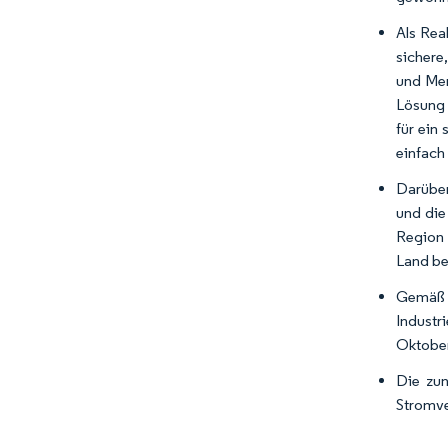
Als Rea
sichere,
und Men
Lösung 
für ein
einfach
Darüber
und die
Region 
Land be
Gemäß 
Industr
Oktober
Die zun
Stromve