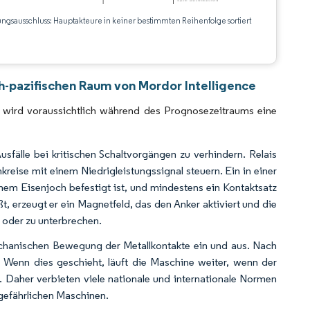
ungsausschluss: Hauptakteure in keiner bestimmten Reihenfolge sortiert
CC BY 4.0.
ch-pazifischen Raum von Mordor Intelligence
um wird voraussichtlich während des Prognosezeitraums eine
usfälle bei kritischen Schaltvorgängen zu verhindern. Relais
mkreise mit einem Niedrigleistungssignal steuern. Ein in einer
nem Eisenjoch befestigt ist, und mindestens ein Kontaktsatz
ßt, erzeugt er ein Magnetfeld, das den Anker aktiviert und die
 oder zu unterbrechen.
mechanischen Bewegung der Metallkontakte ein und aus. Nach
Wenn dies geschieht, läuft die Maschine weiter, wenn der
. Daher verbieten viele nationale und internationale Normen
gefährlichen Maschinen.