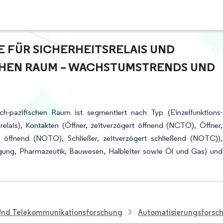
FÜR SICHERHEITSRELAIS UND Z
CHEN RAUM – WACHSTUMSTRENDS UND P
sch-pazifischen Raum ist segmentiert nach Typ (Einzelfunktions-
srelais), Kontakten (Öffner, zeitverzögert öffnend (NCTO), Öffner,
rt öffnend (NOTO), Schließer, zeitverzögert schließend (NOTC)),
gung, Pharmazeutik, Bauwesen, Halbleiter sowie Öl und Gas) und
 Und Telekommunikationsforschung
Automatisierungsforsc