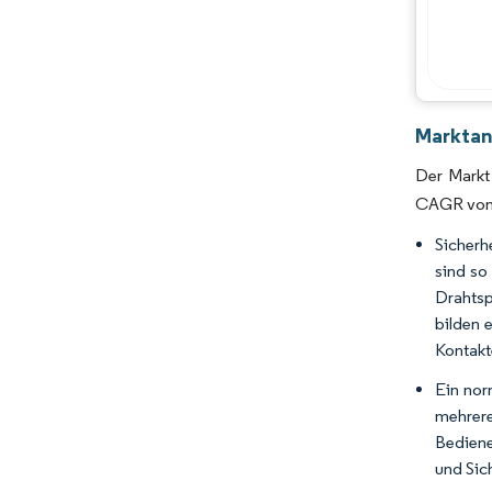
Marktana
Der Markt
CAGR von 
Sicherh
sind so
Drahtsp
bilden e
Kontakt
Ein nor
mehrere
Bediene
und Sic