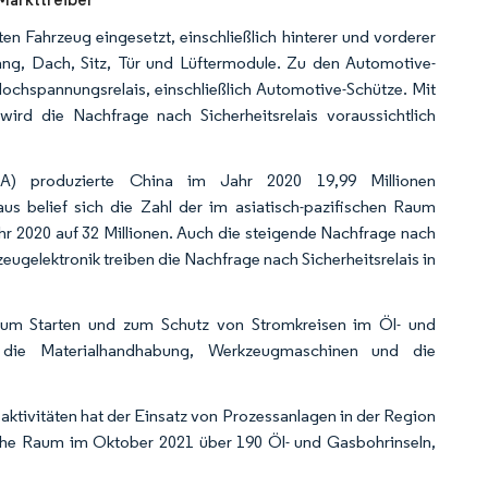
Fahrzeug eingesetzt, einschließlich hinterer und vorderer
ang, Dach, Sitz, Tür und Lüftermodule. Zu den Automotive-
 Hochspannungsrelais, einschließlich Automotive-Schütze. Mit
rd die Nachfrage nach Sicherheitsrelais voraussichtlich
ICA) produzierte China im Jahr 2020 19,99 Millionen
us belief sich die Zahl der im asiatisch-pazifischen Raum
hr 2020 auf 32 Millionen. Auch die steigende Nachfrage nach
eugelektronik treiben die Nachfrage nach Sicherheitsrelais in
 zum Starten und zum Schutz von Stromkreisen im Öl- und
ür die Materialhandhabung, Werkzeugmaschinen und die
ktivitäten hat der Einsatz von Prozessanlagen in der Region
sche Raum im Oktober 2021 über 190 Öl- und Gasbohrinseln,