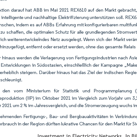
ktion darauf hat ABB im Mai 2021 REX610 auf den Markt gebracht, 
 intelligente und nachhaltige Elektrifizierung unterstützen soll. REX
schen, indem es auf ABBs Erfahrung mit konfigurierbaren multifunk
zu schaffen, die optimalen Schutz für alle grundlegenden Stromver
 sich weiterentwickelndes Netz ausgelegt. Wenn sich der Markt ver
 hinzugefügt, entfernt oder ersetzt werden, ohne das gesamte Relai
 hinaus werden die Verlagerung von Fertigungsindustrien nach As
 Entwicklungen in Südostasien, einschließlich der Kampagne „Make
erheblich steigern. Darüber hinaus hat das Ziel der indischen Regie
schleunigt.
den vom Ministerium für Statistik und Programmplanung (Mo
ieproduktion (IIP) im Oktober 2021 im Vergleich zum Vorjahr um 3
 2021 um 2 % im Jahresvergleich, und die Stromerzeugung wuchs im
ehmenden Fertigungs-, Bau- und Bergbauaktivitäten in Verbindu
rbrauch in der Region dürften lukrative Chancen für den Markt für Si