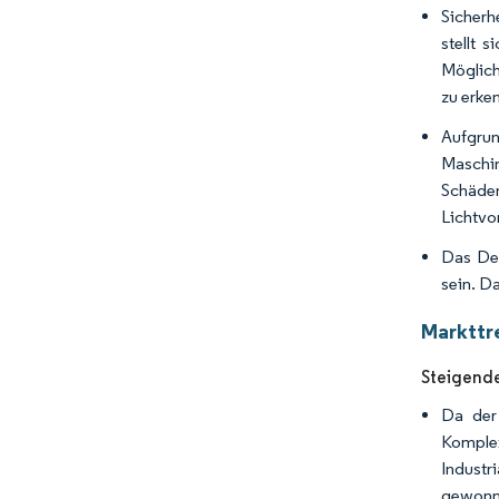
Sicherh
stellt 
Möglich
zu erken
Aufgrun
Maschin
Schäde
Lichtvo
Das Des
sein. D
Markttr
Steigende
Da der 
Komple
Industr
gewonn