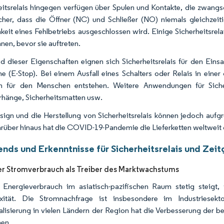
eitsrelais hingegen verfügen über Spulen und Kontakte, die zwang
sicher, dass die Öffner (NC) und Schließer (NO) niemals gleichze
keit eines Fehlbetriebs ausgeschlossen wird. Einige Sicherheitsrel
nen, bevor sie auftreten.
d dieser Eigenschaften eignen sich Sicherheitsrelais für den Eins
e (E-Stop). Bei einem Ausfall eines Schalters oder Relais in ei
n für den Menschen entstehen. Weitere Anwendungen für Sicher
rhänge, Sicherheitsmatten usw.
ign und die Herstellung von Sicherheitsrelais können jedoch aufg
arüber hinaus hat die COVID-19-Pandemie die Lieferketten weltweit ge
ends und Erkenntnisse für Sicherheitsrelais und Zeit
r Stromverbrauch als Treiber des Marktwachstums
Energieverbrauch im asiatisch-pazifischen Raum stetig steigt
xität. Die Stromnachfrage ist insbesondere im Industriesek
ialisierung in vielen Ländern der Region hat die Verbesserung der b
en.