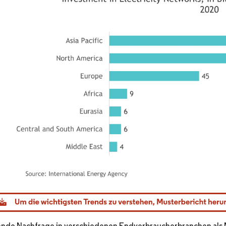
dor Intelligence. Wiederverwendung erfordert Namensnennung gemäß CC BY 4.0.
ende Nachfrage in verschiedenen Endverbraucherbranchen als 