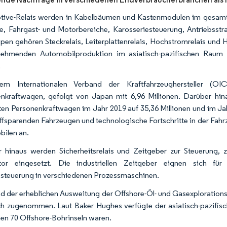
ive-Relais werden in Kabelbäumen und Kastenmodulen im gesamten 
e, Fahrgast- und Motorbereiche, Karosseriesteuerung, Antriebsstr
ypen gehören Steckrelais, Leiterplattenrelais, Hochstromrelais und
ehmenden Automobilproduktion im asiatisch-pazifischen Raum wi
.
em Internationalen Verband der Kraftfahrzeughersteller (O
nkraftwagen, gefolgt von Japan mit 6,96 Millionen. Darüber hina
ten Personenkraftwagen im Jahr 2019 auf 35,36 Millionen und im Ja
offsparenden Fahrzeugen und technologische Fortschritte in der Fahrz
ilen an.
 hinaus werden Sicherheitsrelais und Zeitgeber zur Steuerung,
tor eingesetzt. Die industriellen Zeitgeber eignen sich f
steuerung in verschiedenen Prozessmaschinen.
d der erheblichen Ausweitung der Offshore-Öl- und Gasexplorationsa
ch zugenommen. Laut Baker Hughes verfügte der asiatisch-pazifi
en 70 Offshore-Bohrinseln waren.