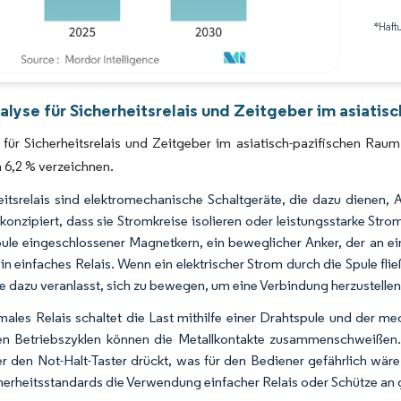
*Haft
Bild © Mordor Intelligence. Wiederverwendung erfordert Namensnennung gemäß 
lyse für Sicherheitsrelais und Zeitgeber im asiatis
 für Sicherheitsrelais und Zeitgeber im asiatisch-pazifischen Ra
6,2 % verzeichnen.
eitsrelais sind elektromechanische Schaltgeräte, die dazu dienen, A
 konzipiert, dass sie Stromkreise isolieren oder leistungsstarke Stro
ule eingeschlossener Magnetkern, ein beweglicher Anker, der an ei
in einfaches Relais. Wenn ein elektrischer Strom durch die Spule flie
e dazu veranlasst, sich zu bewegen, um eine Verbindung herzustellen
males Relais schaltet die Last mithilfe einer Drahtspule und der 
n Betriebszyklen können die Metallkontakte zusammenschweißen. 
r den Not-Halt-Taster drückt, was für den Bediener gefährlich wäre
herheitsstandards die Verwendung einfacher Relais oder Schütze an 