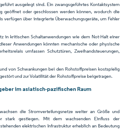
sgeführt ausgelegt sind. Ein zwangsgeführtes Kontaktsystem
itig geöffnet oder geschlossen werden können, wodurch die
ais verfügen über integrierte Überwachungsgeräte, um Fehler
atz in kritischen Schaltanwendungen wie dem Not-Halt einer
ner dieser Anwendungen könnten mechanische oder physische
heitsrelais umfassen Schutztüren, Zweihandsteuerungen,
rund von Schwankungen bei den Rohstoffpreisen kostspielig
stört und zur Volatilität der Rohstoffpreise beigetragen.
geber im asiatisch-pazifischen Raum
, wachsen die Stromverteilungsnetze weiter an Größe und
tor stark gestiegen. Mit dem wachsenden Einfluss der
estehenden elektrischen Infrastruktur erheblich an Bedeutung