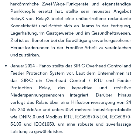
herkömmliche Zwei-Wege-Funkgeräte und eigenständige
Panikknöpfe ersetzt hat, stellte sein neuestes Angebot
RelayX vor. RelayX bietet eine unübertroffene redundante
Konnektivität und richtet sich an Teams in der Fertigung,
Lagerhaltung, im Gastgewerbe und im Gesundheitswesen.
Ziel ist es, Benutzer bei der Bewältigung unvorhergesehener
Herausforderungen in der Frontline-Arbeit zu vereinfachen
und zu stärken.
Januar 2024 – Fanox stellte das SIR-C Overhead Control and
Feeder Protection System vor. Laut dem Unternehmen ist
das SIR-C ein Overhead Control / RTU und Feeder
Protection Relay, das kapazitive und resistive
Niederspannungssensoren integriert. Darüber hinaus
verfügt das Relais über eine Hilfsstromversorgung von 24
bis 230 Vdc/ac und unterstützt mehrere Industrieprotokolle
wie DNP3.0 und Modbus RTU, IEC60870-5-104, IEC60870-
5-103 und IEC61850, um eine robuste und zuverlässige
Leistung zu gewährleisten.