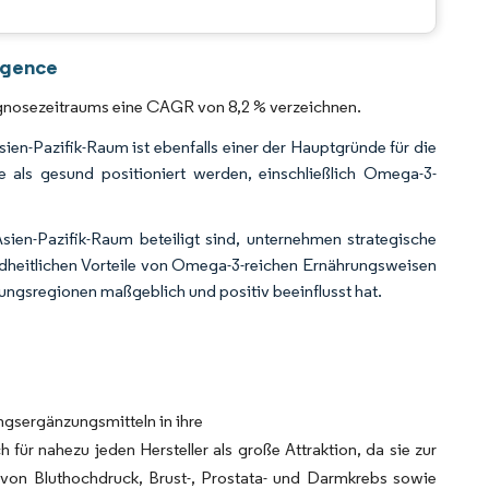
CC BY 4.0.
igence
gnosezeitraums eine CAGR von 8,2 % verzeichnen.
n-Pazifik-Raum ist ebenfalls einer der Hauptgründe für die
 als gesund positioniert werden, einschließlich Omega-3-
Asien-Pazifik-Raum beteiligt sind, unternehmen strategische
ndheitlichen Vorteile von Omega-3-reichen Ernährungsweisen
ungsregionen maßgeblich und positiv beeinflusst hat.
gsergänzungsmitteln in ihre
ür nahezu jeden Hersteller als große Attraktion, da sie zur
von Bluthochdruck, Brust-, Prostata- und Darmkrebs sowie