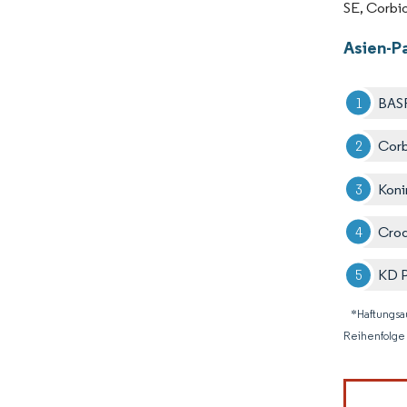
SE, Corbio
Asien-P
BAS
Corb
Koni
Crod
KD 
*Haftungsa
Reihenfolge 