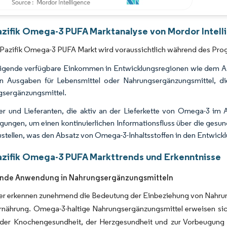
Bild © Mordor Intelligence. Wiederverwendung erfordert Namensnennung gemäß 
azifik Omega-3 PUFA Marktanalyse von Mordor Intell
-Pazifik Omega-3 PUFA Markt wird voraussichtlich während des Pro
igende verfügbare Einkommen in Entwicklungsregionen wie dem Asie
n Ausgaben für Lebensmittel oder Nahrungsergänzungsmittel, die
sergänzungsmittel.
ler und Lieferanten, die aktiv an der Lieferkette von Omega-3 im 
gungen, um einen kontinuierlichen Informationsfluss über die gesu
ustellen, was den Absatz von Omega-3-Inhaltsstoffen in den Entwickl
azifik Omega-3 PUFA Markttrends und Erkenntnisse
de Anwendung in Nahrungsergänzungsmitteln
er erkennen zunehmend die Bedeutung der Einbeziehung von Nahrun
rnährung. Omega-3-haltige Nahrungsergänzungsmittel erweisen sich f
 der Knochengesundheit, der Herzgesundheit und zur Vorbeugung 