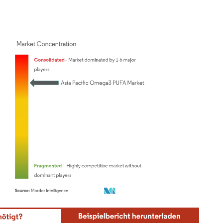
ordor Intelligence. Wiederverwendung erfordert Namensnennung gemäß CC BY 4.0.