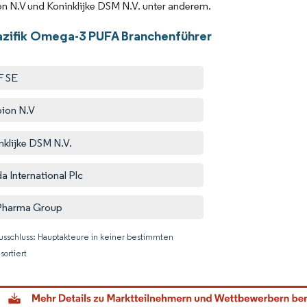
n N.V und Koninklijke DSM N.V. unter anderem.
azifik Omega-3 PUFA Branchenführer
F SE
ion N.V
nklijke DSM N.V.
a International Plc
Pharma Group
usschluss: Hauptakteure in keiner bestimmten
sortiert
Bild © M