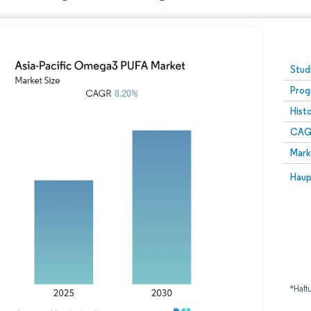
Stud
Prog
Hist
CAG
Mark
Haup
*Haft