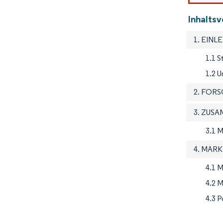
Inhalts
1. EINL
1.1 
1.2 U
2. FOR
3. ZUS
3.1 M
4. MAR
4.1 M
4.2 
4.3 P