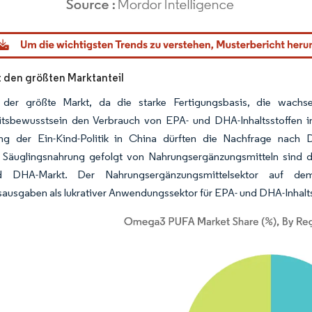
dor Intelligence. Wiederverwendung erfordert Namensnennung gemäß CC BY 4.0.
t den größten Marktanteil
 der größte Markt, da die starke Fertigungsbasis, die wach
tsbewusstsein den Verbrauch von EPA- und DHA-Inhaltsstoffen in
ng der Ein-Kind-Politik in China dürften die Nachfrage nach DH
. Säuglingsnahrung gefolgt von Nahrungsergänzungsmitteln sind 
 DHA-Markt. Der Nahrungsergänzungsmittelsektor auf dem 
usgaben als lukrativer Anwendungssektor für EPA- und DHA-Inhaltss