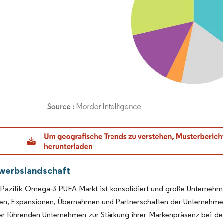
dor Intelligence. Wiederverwendung erfordert Namensnennung gemäß CC BY 4.0.
werbslandschaft
-Pazifik Omega-3 PUFA Markt ist konsolidiert und große Unternehm
nen, Expansionen, Übernahmen und Partnerschaften der Unternehmen
er führenden Unternehmen zur Stärkung ihrer Markenpräsenz bei de