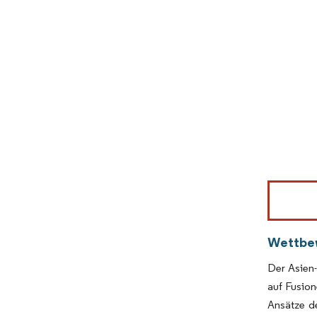
Bild © Mor
Wettbe
Der Asien
auf Fusio
Ansätze d