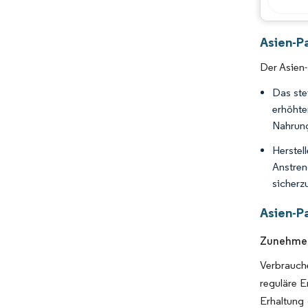
Asien-P
Der Asien
Das ste
erhöhte
Nahrung
Herstel
Anstren
sicherz
Asien-P
Zunehmen
Verbrauch
reguläre E
Erhaltung