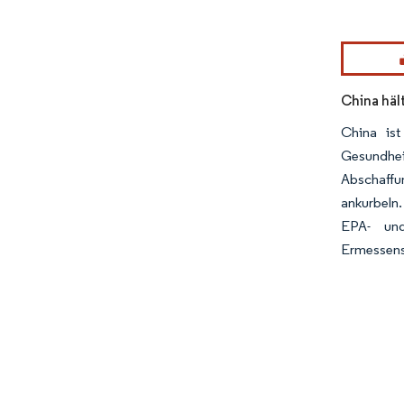
Bild © Mor
China häl
China ist
Gesundhei
Abschaffu
ankurbeln
EPA- und
Ermessensa