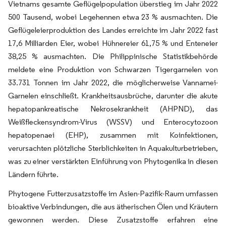
Vietnams gesamte Geflügelpopulation überstieg im Jahr 2022
500 Tausend, wobei Legehennen etwa 23 % ausmachten. Die
Geflügeleierproduktion des Landes erreichte im Jahr 2022 fast
17,6 Milliarden Eier, wobei Hühnereier 61,75 % und Enteneier
38,25 % ausmachten. Die Philippinische Statistikbehörde
meldete eine Produktion von Schwarzen Tigergarnelen von
33.731 Tonnen im Jahr 2022, die möglicherweise Vannamei-
Garnelen einschließt. Krankheitsausbrüche, darunter die akute
hepatopankreatische Nekrosekrankheit (AHPND), das
Weißfleckensyndrom-Virus (WSSV) und Enterocytozoon
hepatopenaei (EHP), zusammen mit Koinfektionen,
verursachten plötzliche Sterblichkeiten in Aquakulturbetrieben,
was zu einer verstärkten Einführung von Phytogenika in diesen
Ländern führte.
Phytogene Futterzusatzstoffe im Asien-Pazifik-Raum umfassen
bioaktive Verbindungen, die aus ätherischen Ölen und Kräutern
gewonnen werden. Diese Zusatzstoffe erfahren eine