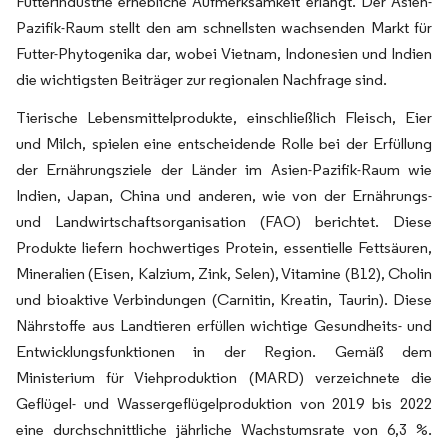
Futterindustrie erhebliche Aufmerksamkeit erlangt. Der Asien-
Pazifik-Raum stellt den am schnellsten wachsenden Markt für
Futter-Phytogenika dar, wobei Vietnam, Indonesien und Indien
die wichtigsten Beiträger zur regionalen Nachfrage sind.
Tierische Lebensmittelprodukte, einschließlich Fleisch, Eier
und Milch, spielen eine entscheidende Rolle bei der Erfüllung
der Ernährungsziele der Länder im Asien-Pazifik-Raum wie
Indien, Japan, China und anderen, wie von der Ernährungs-
und Landwirtschaftsorganisation (FAO) berichtet. Diese
Produkte liefern hochwertiges Protein, essentielle Fettsäuren,
Mineralien (Eisen, Kalzium, Zink, Selen), Vitamine (B12), Cholin
und bioaktive Verbindungen (Carnitin, Kreatin, Taurin). Diese
Nährstoffe aus Landtieren erfüllen wichtige Gesundheits- und
Entwicklungsfunktionen in der Region. Gemäß dem
Ministerium für Viehproduktion (MARD) verzeichnete die
Geflügel- und Wassergeflügelproduktion von 2019 bis 2022
eine durchschnittliche jährliche Wachstumsrate von 6,3 %.