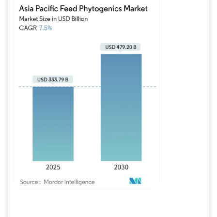
Bild © Mordor Intelligence. Wiederverwendung erfordert Namensnennung gem