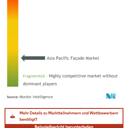
Bild © Mordor Intelligence. Wiederverwendung erfordert Namensnennung gemäß