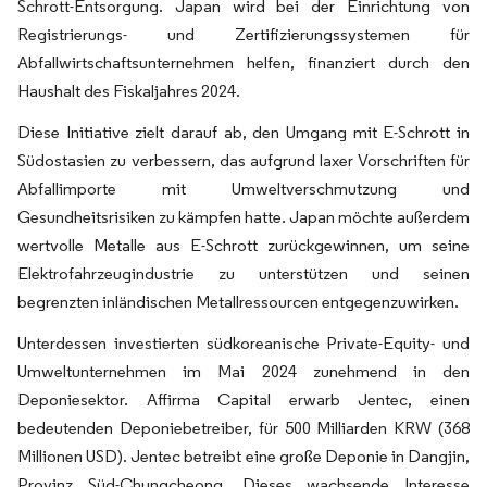
Schrott-Entsorgung. Japan wird bei der Einrichtung von
Registrierungs- und Zertifizierungssystemen für
Abfallwirtschaftsunternehmen helfen, finanziert durch den
Haushalt des Fiskaljahres 2024.
Diese Initiative zielt darauf ab, den Umgang mit E-Schrott in
Südostasien zu verbessern, das aufgrund laxer Vorschriften für
Abfallimporte mit Umweltverschmutzung und
Gesundheitsrisiken zu kämpfen hatte. Japan möchte außerdem
wertvolle Metalle aus E-Schrott zurückgewinnen, um seine
Elektrofahrzeugindustrie zu unterstützen und seinen
begrenzten inländischen Metallressourcen entgegenzuwirken.
Unterdessen investierten südkoreanische Private-Equity- und
Umweltunternehmen im Mai 2024 zunehmend in den
Deponiesektor. Affirma Capital erwarb Jentec, einen
bedeutenden Deponiebetreiber, für 500 Milliarden KRW (368
Millionen USD). Jentec betreibt eine große Deponie in Dangjin,
Provinz Süd-Chungcheong. Dieses wachsende Interesse