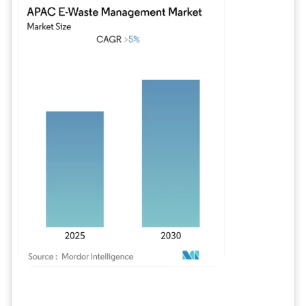
Bild © Mordor Intelligence. Wiederverwendung erfordert Namensnennung gem