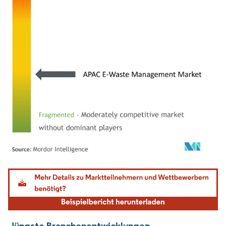
Bild © Mordor Intelligence. Wiederverwendung erfordert Namensnennung gemäß
Jüngste Branchenentwicklungen