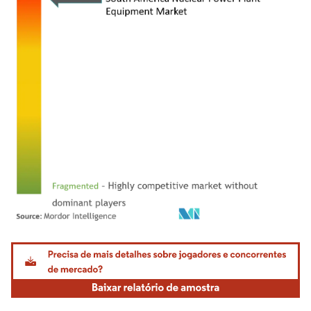
Imagem © Mordor Intelligence. O reuso requer atribuição conforme CC BY 4.0.