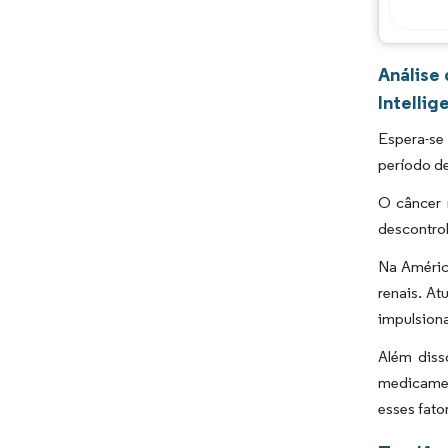
Análise
Intellig
Espera-se
período de
O câncer 
descontrol
Na Améric
renais. A
impulsiona
Além diss
medicamen
esses fato