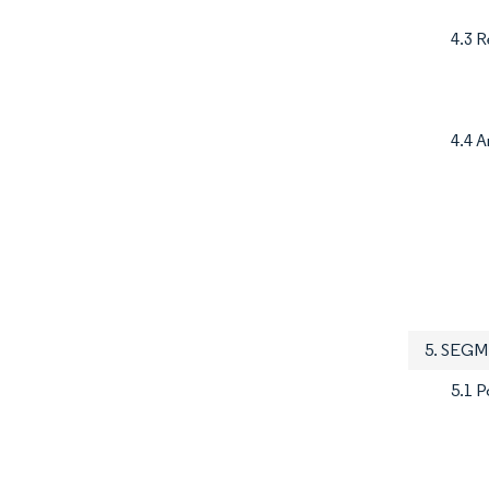
4.3 
4.4 A
5. SEG
5.1 P