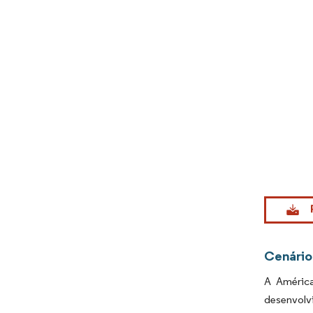
Imagem © Mo
Cenário
A América
desenvolv