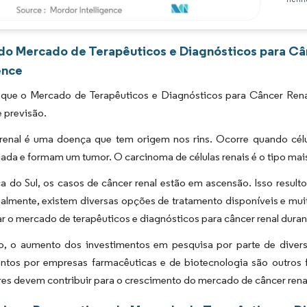
Imagem © Mordor Intelligence. O reuso requer atribuição conforme CC BY 4.0.
 do Mercado de Terapêuticos e Diagnósticos para Câ
ence
 que o Mercado de Terapêuticos e Diagnósticos para Câncer Rena
 previsão.
renal é uma doença que tem origem nos rins. Ocorre quando cé
ada e formam um tumor. O carcinoma de células renais é o tipo ma
a do Sul, os casos de câncer renal estão em ascensão. Isso resul
tualmente, existem diversas opções de tratamento disponíveis e m
r o mercado de terapêuticos e diagnósticos para câncer renal duran
o, o aumento dos investimentos em pesquisa por parte de dive
tos por empresas farmacêuticas e de biotecnologia são outros fa
res devem contribuir para o crescimento do mercado de câncer renal