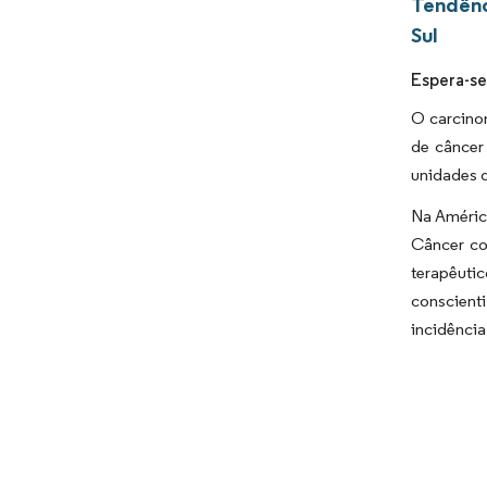
Tendênc
Sul
Espera-se
O carcinom
de câncer
unidades d
Na América
Câncer co
terapêuti
conscient
incidência