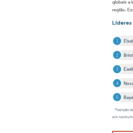
globais a 
região. Es
Líderes
Eisa
Bris
Exeli
Nova
Bay
*Isenção de
em nenhuma