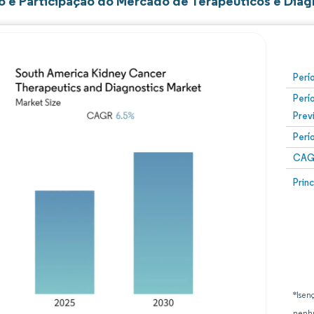
 e Participação do Mercado de Terapêuticos e Diagn
Perí
Perí
Prev
Perí
CAG
Prin
*Isen
nenhu