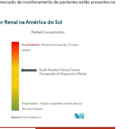
o mercado de monitoramento de pacientes estão presentes na
r Renal na América do Sul
Mordor Intelligence. O reuso requer atribuição conforme CC BY 4.0.