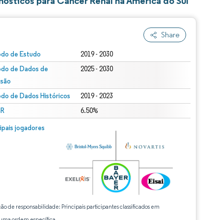
ósticos para Câncer Renal na América do Sul
Share
odo de Estudo
2019 - 2030
odo de Dados de
2025 - 2030
isão
odo de Dados Históricos
2019 - 2023
R
6.50%
cipais jogadores
ção de responsabilidade: Principais participantes classificados em
ma ordem específica