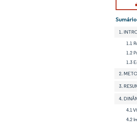
Sumário
1. INT
1.1 
1.2 
1.3 
2. MET
3. RES
4. DIN
4.1 
4.2 