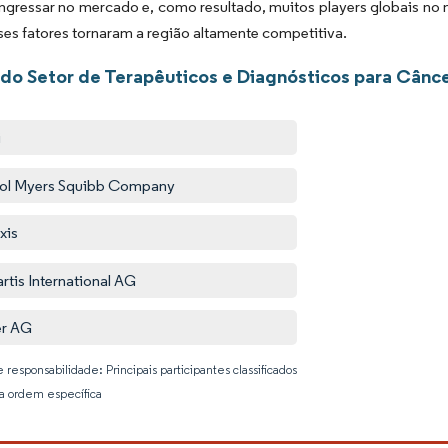
ingressar no mercado e, como resultado, muitos players globais n
ses fatores tornaram a região altamente competitiva.
 do Setor de Terapêuticos e Diagnósticos para Cânce
i
tol Myers Squibb Company
xis
rtis International AG
er AG
 responsabilidade: Principais participantes classificados
 ordem específica
Imagem © 