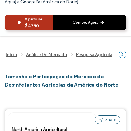
Água) e Geografia (América do Norte).
4750
Início
Análise De Mercado
Pesquisa Agrícola
Pesq
Tamanho e Participação do Mercado de
Desinfetantes Agrícolas da América do Norte
Share