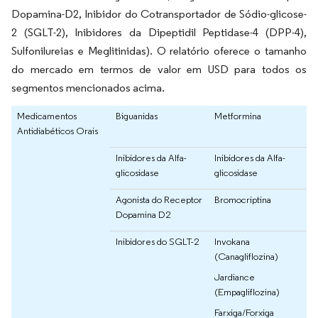
Dopamina-D2, Inibidor do Cotransportador de Sódio-glicose-
2 (SGLT-2), Inibidores da Dipeptidil Peptidase-4 (DPP-4),
Sulfonilureias e Meglitinidas). O relatório oferece o tamanho
do mercado em termos de valor em USD para todos os
segmentos mencionados acima.
Medicamentos
Biguanidas
Metformina
Antidiabéticos Orais
Inibidores da Alfa-
Inibidores da Alfa-
glicosidase
glicosidase
Agonista do Receptor
Bromocriptina
Dopamina D2
Inibidores do SGLT-2
Invokana
(Canagliflozina)
Jardiance
(Empagliflozina)
Farxiga/Forxiga