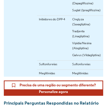
(Dapagliflozina)
Suglat (Ipragliflozina)
Inibidores do DPP-4
Onglyza
(Saxagliptina)
Tradjenta
(Linagliptina)
Vipidia/Nesina
(Alogliptina)
Galvus (Vildagliptina)
Sulfonilureias
Sulfonilureias
Meglitinidas
Meglitinidas
Principais Perguntas Respondidas no Relatório