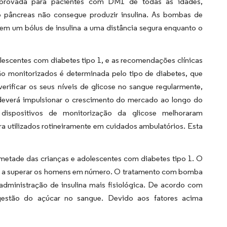
rovada para pacientes com DM1 de todas as idades,
o pâncreas não consegue produzir insulina. As bombas de
em um bólus de insulina a uma distância segura enquanto o
lescentes com diabetes tipo 1, e as recomendações clínicas
o monitorizados é determinada pelo tipo de diabetes, que
erificar os seus níveis de glicose no sangue regularmente,
 deverá impulsionar o crescimento do mercado ao longo do
dispositivos de monitorização da glicose melhoraram
ra utilizados rotineiramente em cuidados ambulatórios. Esta
 metade das crianças e adolescentes com diabetes tipo 1. O
es a superar os homens em número. O tratamento com bomba
administração de insulina mais fisiológica. De acordo com
gestão do açúcar no sangue. Devido aos fatores acima