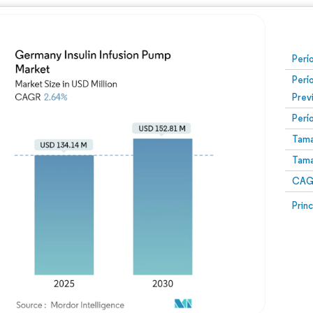
Perí
Perí
Prev
Perí
Tama
Tama
CAGR
Prin