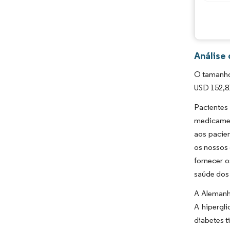
Análise
O tamanho
USD 152,81
Pacientes
medicamen
aos pacien
os nossos
fornecer 
saúde dos
A Alemanha
A hipergl
diabetes t