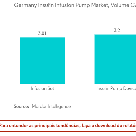
rdor Intelligence. O reuso requer atribuição conforme CC BY 4.0.