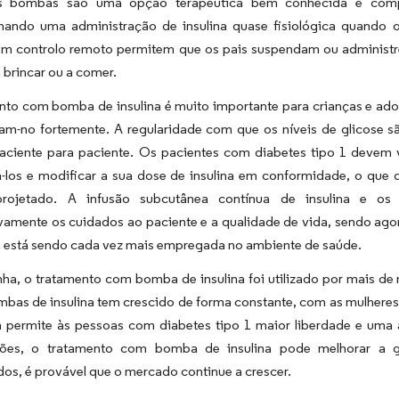
s bombas são uma opção terapêutica bem conhecida e comp
nando uma administração de insulina quase fisiológica quando 
com controlo remoto permitem que os pais suspendam ou administr
a brincar ou a comer.
nto com bomba de insulina é muito importante para crianças e ado
m-no fortemente. A regularidade com que os níveis de glicose sã
paciente para paciente. Os pacientes com diabetes tipo 1 devem v
á-los e modificar a sua dose de insulina em conformidade, o que
projetado. A infusão subcutânea contínua de insulina e os 
ivamente os cuidados ao paciente e a qualidade de vida, sendo ago
a está sendo cada vez mais empregada no ambiente de saúde.
ha, o tratamento com bomba de insulina foi utilizado por mais de
mbas de insulina tem crescido de forma constante, com as mulher
na permite às pessoas com diabetes tipo 1 maior liberdade e uma 
ações, o tratamento com bomba de insulina pode melhorar a 
s, é provável que o mercado continue a crescer.