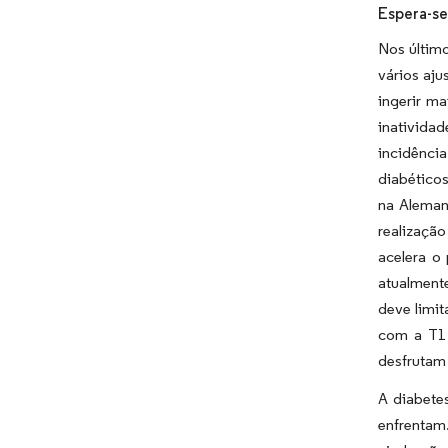
Espera-se
Nos últim
vários aju
ingerir m
inativida
incidênci
diabético
na Aleman
realização
acelera o
atualment
deve limit
com a T1 
desfrutam 
A diabete
enfrentam.