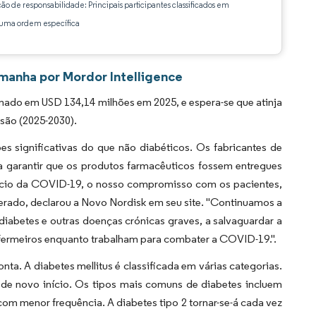
ção de responsabilidade: Principais participantes classificados em
ma ordem específica
emanha por Mordor Intelligence
ado em USD 134,14 milhões em 2025, e espera-se que atinja
são (2025-2030).
s significativas do que não diabéticos. Os fabricantes de
garantir que os produtos farmacêuticos fossem entregues
ício da COVID-19, o nosso compromisso com os pacientes,
erado,
declarou a Novo Nordisk em seu site. "Continuamos a
iabetes e outras doenças crónicas graves, a salvaguardar a
fermeiros enquanto trabalham para combater a COVID-19.".
a. A diabetes mellitus é classificada em várias categorias.
o de novo início. Os tipos mais comuns de diabetes incluem
 com menor frequência. A diabetes tipo 2 tornar-se-á cada vez