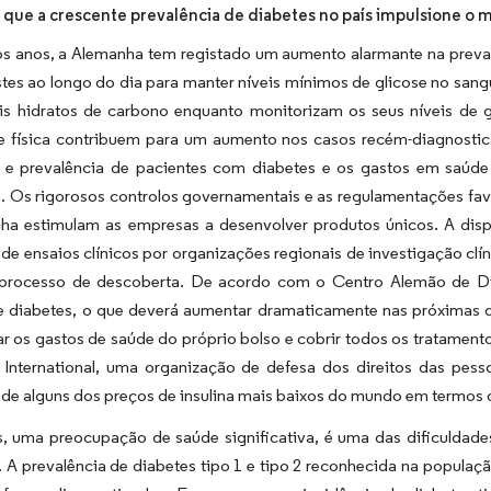
 que a crescente prevalência de diabetes no país impulsione o
os anos, a Alemanha tem registado um aumento alarmante na preva
stes ao longo do dia para manter níveis mínimos de glicose no san
ais hidratos de carbono enquanto monitorizam os seus níveis de 
de física contribuem para um aumento nos casos recém-diagnostic
a e prevalência de pacientes com diabetes e os gastos em saúde
s. Os rigorosos controlos governamentais e as regulamentações fa
ha estimulam as empresas a desenvolver produtos únicos. A disp
 de ensaios clínicos por organizações regionais de investigação cl
 processo de descoberta. De acordo com o Centro Alemão de D
e diabetes, o que deverá aumentar dramaticamente nas próximas d
ar os gastos de saúde do próprio bolso e cobrir todos os tratament
International, uma organização de defesa dos direitos das pess
de alguns dos preços de insulina mais baixos do mundo em termos d
s, uma preocupação de saúde significativa, é uma das dificuldad
 A prevalência de diabetes tipo 1 e tipo 2 reconhecida na populaç