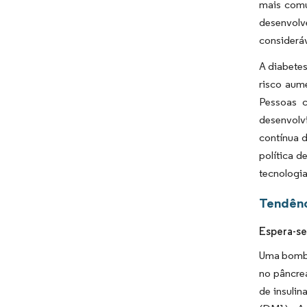
mais comu
desenvolv
consideráv
A diabete
risco aum
Pessoas 
desenvolv
contínua 
política 
tecnologi
Tendênc
Espera-se
Uma bomba
no pâncrea
de insuli