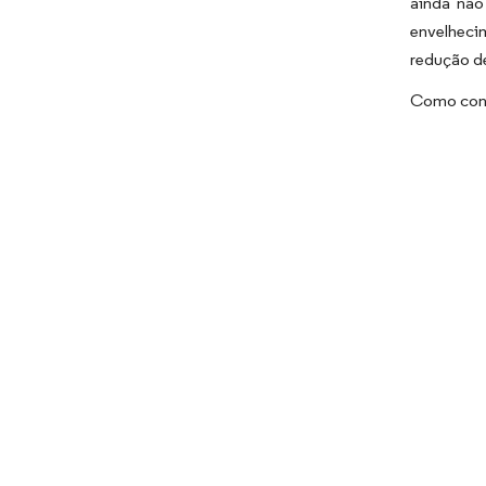
ainda não
envelheci
redução de
Como cons