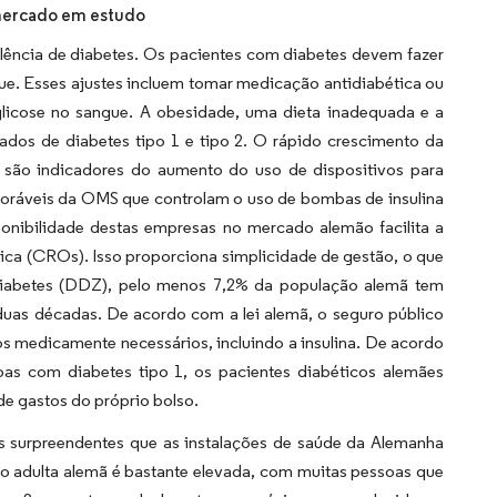
 mercado em estudo
lência de diabetes. Os pacientes com diabetes devem fazer
gue. Esses ajustes incluem tomar medicação antidiabética ou
glicose no sangue. A obesidade, uma dieta inadequada e a
ados de diabetes tipo 1 e tipo 2. O rápido crescimento da
 são indicadores do aumento do uso de dispositivos para
voráveis da OMS que controlam o uso de bombas de insulina
onibilidade destas empresas no mercado alemão facilita a
ínica (CROs). Isso proporciona simplicidade de gestão, o que
iabetes (DDZ), pelo menos 7,2% da população alemã tem
uas décadas. De acordo com a lei alemã, o seguro público
os medicamente necessários, incluindo a insulina. De acordo
oas com diabetes tipo 1, os pacientes diabéticos alemães
e gastos do próprio bolso.
es surpreendentes que as instalações de saúde da Alemanha
ão adulta alemã é bastante elevada, com muitas pessoas que