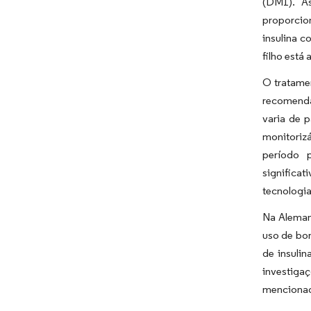
(DM1). A
proporcio
insulina 
filho está 
O tratame
recomenda
varia de 
monitoriz
período 
significat
tecnologi
Na Aleman
uso de bo
de insuli
investig
mencionado