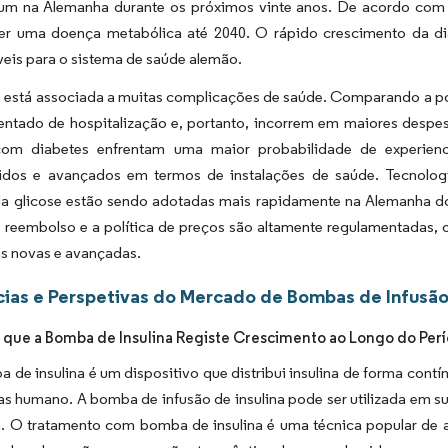
m na Alemanha durante os próximos vinte anos. De acordo com 
er uma doença metabólica até 2040. O rápido crescimento da diab
eis para o sistema de saúde alemão.
s está associada a muitas complicações de saúde. Comparando a p
entado de hospitalização e, portanto, incorrem em maiores desp
com diabetes enfrentam uma maior probabilidade de experien
idos e avançados em termos de instalações de saúde. Tecnolog
da glicose estão sendo adotadas mais rapidamente na Alemanha do
de reembolso e a política de preços são altamente regulamentadas
as novas e avançadas.
ias e Perspetivas do Mercado de Bombas de Infusão
 que a Bomba de Insulina Registe Crescimento ao Longo do Per
 de insulina é um dispositivo que distribui insulina de forma co
s humano. A bomba de infusão de insulina pode ser utilizada em su
na. O tratamento com bomba de insulina é uma técnica popular de 