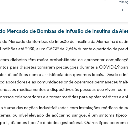
*Isen
Imagem © Mordor Intelligence. O reuso requer atribuição conforme CC BY 4.0.
nenhu
 do Mercado de Bombas de Infusão de Insulina da Al
 do Mercado de Bombas de Infusão de Insulina da Alemanha é estim
 milhões até 2030, a um CAGR de 2,64% durante o período de previ
 com diabetes têm maior probabilidade de apresentar complicaçõe
tos para diabetes tomaram precauções durante a COVID-19 para 
tes diabéticos com a assistência dos governos locais.
Desde o in
 colaboradores e as comunidades onde operamos permaneceu inalt
os nossos medicamentos e dispositivos às pessoas que vivem com d
 nossos colaboradores e a tomar medidas para apoiar médicos e en
 é uma das nações industrializadas com instalações médicas de pont
icemia, ou nível elevado de açúcar no sangue, é um sintoma típic
ipo 1, diabetes tipo 2 e diabetes gestacional. Outros tipos ocorrem