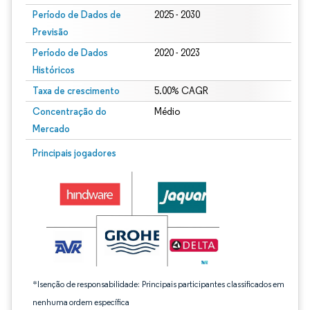
Período de Dados de
2025 - 2030
Previsão
Período de Dados
2020 - 2023
Históricos
Taxa de crescimento
5.00% CAGR
Concentração do
Médio
Mercado
Imagem © Mordor Intelligence. O reuso requer atribuição conforme CC BY 4.0.
Principais jogadores
*Isenção de responsabilidade: Principais participantes classificados em
nenhuma ordem específica