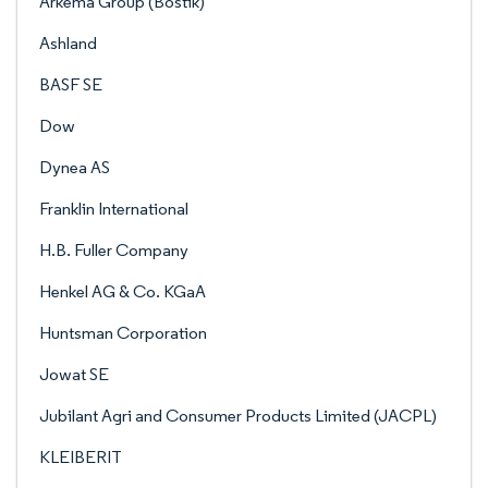
Arkema Group (Bostik)
Ashland
BASF SE
Dow
Dynea AS
Franklin International
H.B. Fuller Company
Henkel AG & Co. KGaA
Huntsman Corporation
Jowat SE
Jubilant Agri and Consumer Products Limited (JACPL)
KLEIBERIT