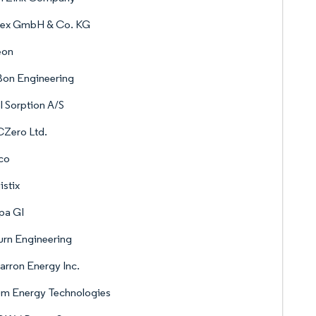
ex GmbH & Co. KG
eon
Bon Engineering
 Sorption A/S
Zero Ltd.
co
istix
pa GI
urn Engineering
rron Energy Inc.
um Energy Technologies