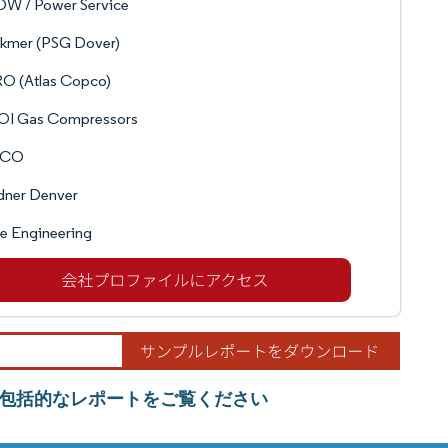
W / Power Service
ckmer (PSG Dover)
O (Atlas Copco)
OI Gas Compressors
SCO
dner Denver
e Engineering
包括的なレポートをご覧ください