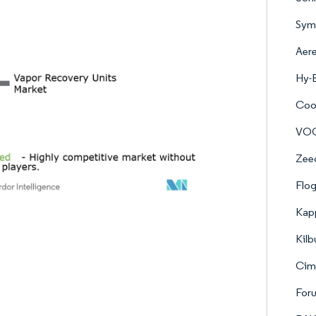
Sym
Aer
Hy-
Cool
VOC
Zee
Flog
Kap
Kilb
Cima
For