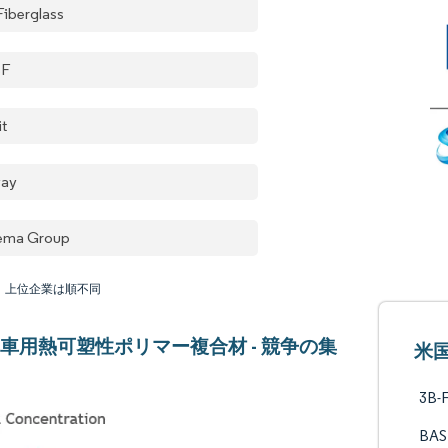
Fiberglass
SF
it
vay
ema Group
：上位企業は順不同
車用熱可塑性ポリマー複合材 - 競争の集
米
3B-F
BAS