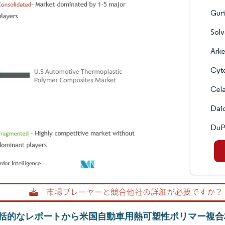
Guri
Sol
Ark
Cyte
Cel
Daic
DuP
括的なレポートから米国自動車用熱可塑性ポリマー複合