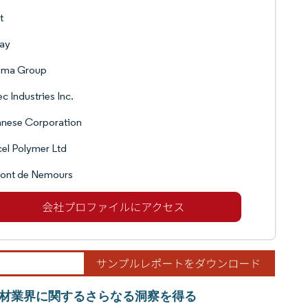
t
vay
ema Group
c Industries Inc.
anese Corporation
el Polymer Ltd
ont de Nemours
材業界に関するさらなる洞察を得る