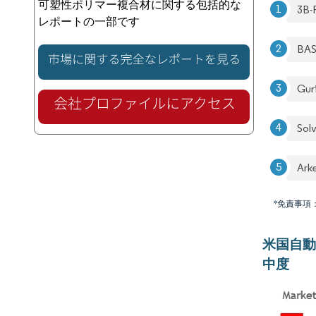
可塑性ポリマー複合材に関する包括的な
3B-
レポートの一部です
BA
Gur
Sol
Ark
*免責事項
米国自動
中度