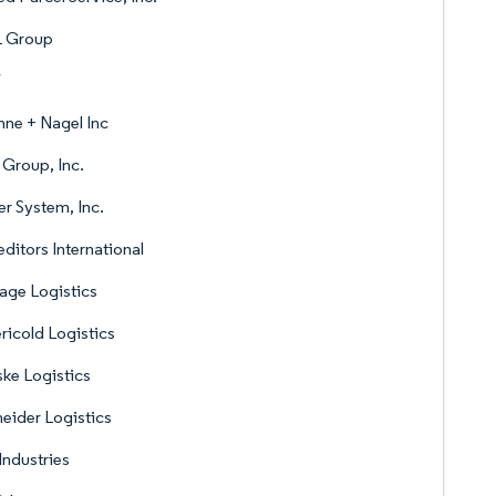
 Group
V
ne + Nagel Inc
Group, Inc.
r System, Inc.
ditors International
age Logistics
icold Logistics
ke Logistics
eider Logistics
Industries