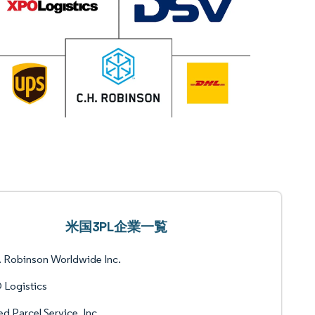
米国3PL企業一覧
 Robinson Worldwide Inc.
 Logistics
ed Parcel Service, Inc.