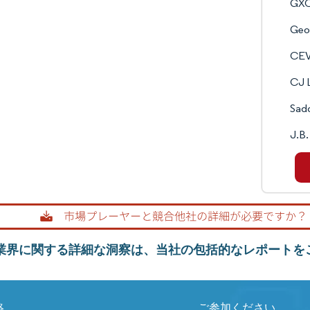
GXO
Geo
CEV
CJ L
Sadd
J.B.
L業界に関する詳細な洞察は、当社の包括的なレポートを
絡
ご参加ください