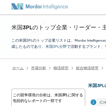
米国3PLのトップ企業・リーダー・
この米国3PLのトップ企業リストは、Mordor Intel
成したものであり、
米国3PL分野
で活動するブランド、
ホーム
市場分析
物流研究
統合物流研究
米国3P
この競争環境の分析は、米国3PLに関する
包括的なレポートの一部です
C.H