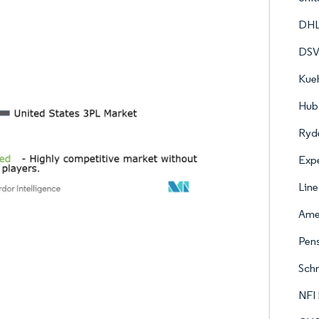
DHL
DS
Kueh
Hub 
Ryde
Expe
Line
Amer
Pens
Schn
NFI 