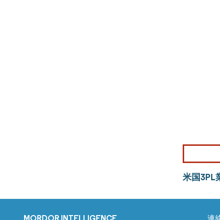
米国3P
MORDOR INTELLIGENCE
連