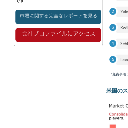
です
Yal
Kwi
Sch
Lev
*免責事項
米国のス