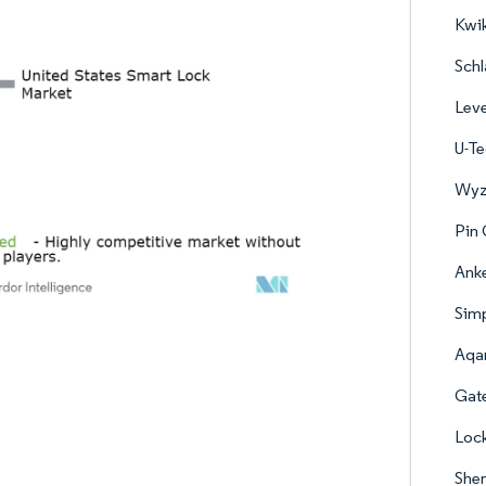
Kwi
Schl
Leve
U-Te
Wyze
Pin 
Anke
Simp
Aqar
Gate
Lock
Shen