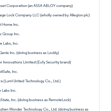
kset Corporation (an ASSA ABLOY company)
age Lock Company LLC (wholly owned by Allegion plc)
l Home Inc.
c Group Inc.
 Labs, Inc.
Genie Inc. (doing business as Lockly)
r Innovations Limited (Eufy Security brand)
liSafe, Inc.
a (Lumi United Technology Co., Ltd.)
 Labs Inc.
State, Inc. (doing business as RemoteLock)
zhen Wonder Technology Co., Ltd. (doing business as