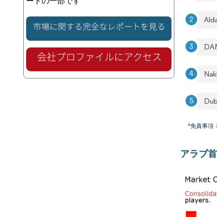
ートの一部です
Ald
DAM
Nak
Dub
*免責事項
アラブ首