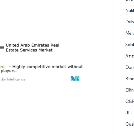
Nak
Duba
Mer
Sobh
Azi
Dan
Bing
Elli
CBRE
JLL
Cus