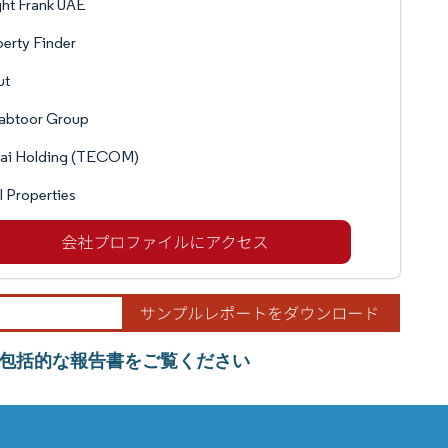
ht Frank UAE
erty Finder
ut
Habtoor Group
ai Holding (TECOM)
 Properties
包括的な報告書をご覧ください