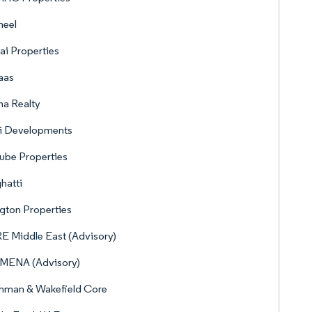
heel
i Properties
aas
a Realty
zi Developments
ube Properties
hatti
ngton Properties
 Middle East (Advisory)
 MENA (Advisory)
hman & Wakefield Core