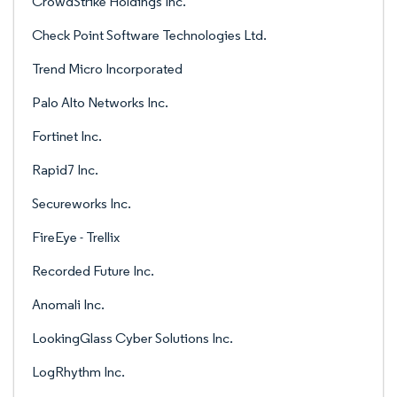
CrowdStrike Holdings Inc.
Check Point Software Technologies Ltd.
Trend Micro Incorporated
Palo Alto Networks Inc.
Fortinet Inc.
Rapid7 Inc.
Secureworks Inc.
FireEye - Trellix
Recorded Future Inc.
Anomali Inc.
LookingGlass Cyber Solutions Inc.
LogRhythm Inc.