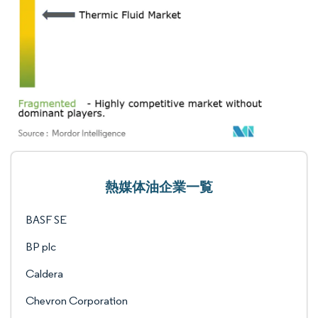
熱媒体油企業一覧
BASF SE
BP plc
Caldera
Chevron Corporation