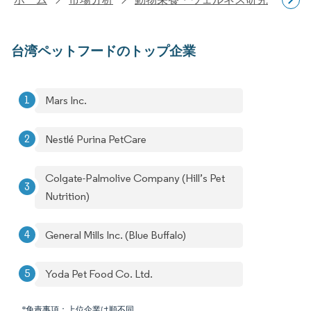
台湾ペットフードのトップ企業
Mars Inc.
Nestlé Purina PetCare
Colgate-Palmolive Company (Hill’s Pet
Nutrition)
General Mills Inc. (Blue Buffalo)
Yoda Pet Food Co. Ltd.
*免責事項：上位企業は順不同