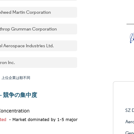
kheed Martin Corporation
throp Grumman Corporation
el Aerospace Industries Ltd.
ron Inc.
：上位企業は順不同
 - 競争の集中度
SZ D
Aero
Gen