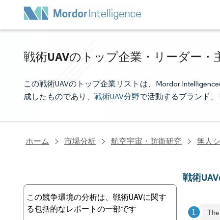
戦術UAVのトップ企業・リーダー・
この戦術UAVのトップ企業リストは、Mordor Intel
成したものであり、
戦術UAV分野
で活動するブランド、
ホーム
市場分析
航空宇宙・防衛研究
無人
戦術UA
この競争環境の分析は、戦術UAVに関す
る包括的なレポートの一部です
The