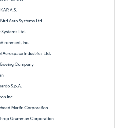
KAR A.S.
Bird Aero Systems Ltd.
t Systems Ltd.
Vironment, Inc.
el Aerospace Industries Ltd.
 Boeing Company
an
ardo S.p.A.
ron Inc.
heed Martin Corporation
throp Grumman Corporation