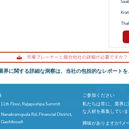
Saa
Krat
Tha
V業界に関する詳細な洞察は、当社の包括的なレポートを
絡
ご参加ください
11th Floor, Rajapushpa Summit
私たちは常に、業界に
な人材を募集していま
Nanakramguda Rd, Financial District,
Gachibowli
興味がありますか?メ