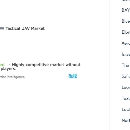
BAY
Blue
Elbi
Aero
Isra
The
Safr
Leon
Text
Lock
Nor