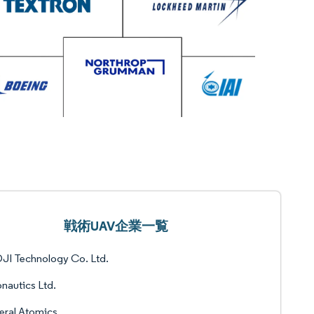
戦術UAV企業一覧
JI Technology Co. Ltd.​
nautics Ltd.​
eral Atomics