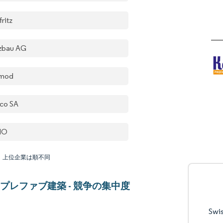
ritz
zbau AG
rmod
lco SA
HO
：上位企業は順不同
プレファブ建築 - 競争の集中度
Swi