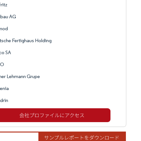
ritz
zbau AG
mod
sche Fertighaus Holding
co SA
HO
mer Lehmann Grupe
enia
drin