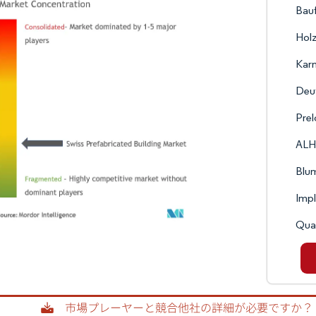
Bauf
Hol
Kar
Deut
Prel
AL
Blu
Impl
Qua