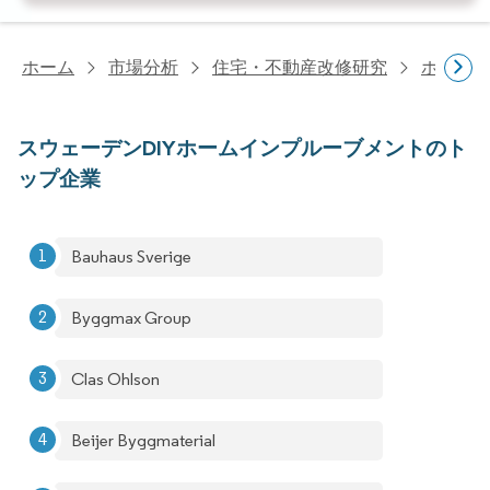
ホーム
市場分析
住宅・不動産改修研究
ホーム
スウェーデンDIYホームインプルーブメントのト
ップ企業
Bauhaus Sverige
Byggmax Group
Clas Ohlson
Beijer Byggmaterial