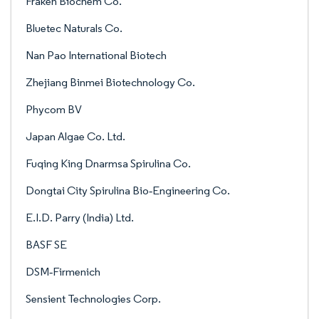
Fraken Biochem Co.
Bluetec Naturals Co.
Nan Pao International Biotech
Zhejiang Binmei Biotechnology Co.
Phycom BV
Japan Algae Co. Ltd.
Fuqing King Dnarmsa Spirulina Co.
Dongtai City Spirulina Bio‑Engineering Co.
E.I.D. Parry (India) Ltd.
BASF SE
DSM‑Firmenich
Sensient Technologies Corp.