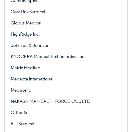
Camber Spine
CoreLink Surgical
Globus Medical
HighRidge Inc.
Johnson & Johnson
KYOCERA Medical Technologies, Inc.
Matrix Meditec
Medacta International
Medtronic
NAKASHIMA HEALTHFORCE CO., LTD.
Orthofix
RTI Surgical