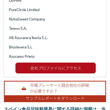
DuPont
PureCircle Limtied
NutraSweet Company
Tereos S.A.
AB Azucarera Iberia S.L.
Biostevera S.L
Azucares Prieto
スペイン食品甘味料業界に関する詳細な洞察は、当