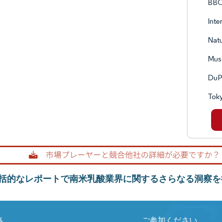
BBC
Inte
Nat
Musa
DuPo
Toky
括的なレポートで南米乳酸業界に関するさらなる洞察を
絡
ご参加ください