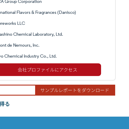
A Group Corporation
rnational Flavors & Fragrances (Danisco)
ureworks LLC
shino Chemical Laboratory, Ltd.
nt de Nemours, Inc.
o Chemical Industry Co., Ltd.
得る