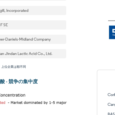
ill, Incorporated
F SE
her-Daniels-Midland Company
an Jindan Lactic Acid Co., Ltd.
：上位企業は順不同
酸 - 競争の集中度
Cor
Carg
BAS