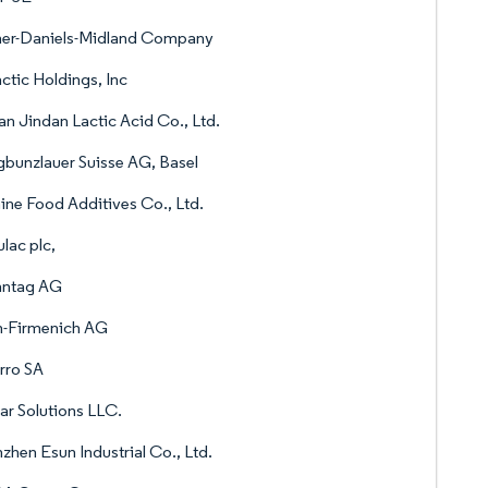
her-Daniels-Midland Company
ctic Holdings, Inc
n Jindan Lactic Acid Co., Ltd.
bunzlauer Suisse AG, Basel
ine Food Additives Co., Ltd.
ulac plc,
nntag AG
-Firmenich AG
rro SA
ar Solutions LLC.
zhen Esun Industrial Co., Ltd.