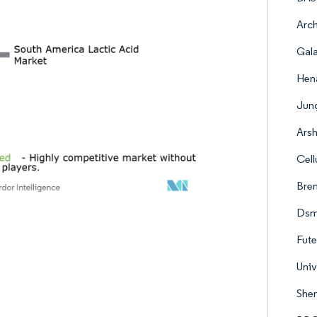
Arc
Gala
Hena
Jung
Arsh
Cell
Bre
Dsm
Fute
Univ
Shen