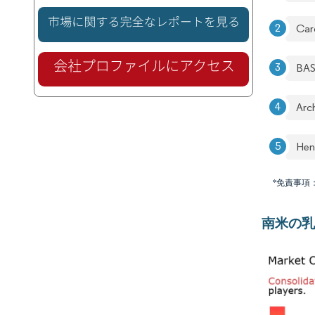
Carg
BAS
Arc
Hen
*免責事項
南米の乳