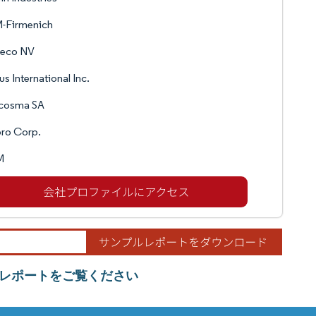
-Firmenich
reco NV
s International Inc.
cosma SA
ro Corp.
M
レポートをご覧ください