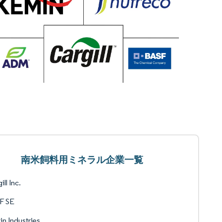
南米飼料用ミネラル企業一覧
ill Inc.
F SE
n Industries