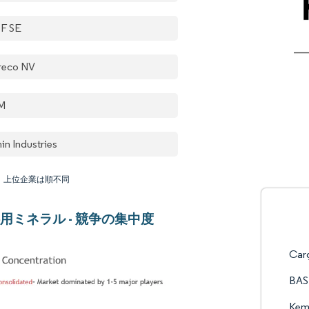
F SE
reco NV
M
in Industries
：上位企業は順不同
用ミネラル - 競争の集中度
Carg
BAS
Kemi