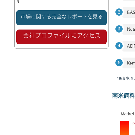
す
BAS
Nut
AD
Kem
*免責事項
南米飼料