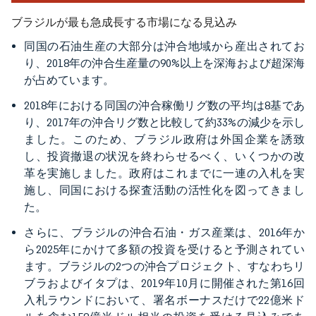
ブラジルが最も急成長する市場になる見込み
同国の石油生産の大部分は沖合地域から産出されてお
り、2018年の沖合生産量の90%以上を深海および超深海
が占めています。
2018年における同国の沖合稼働リグ数の平均は8基であ
り、2017年の沖合リグ数と比較して約33%の減少を示し
ました。このため、ブラジル政府は外国企業を誘致
し、投資撤退の状況を終わらせるべく、いくつかの改
革を実施しました。政府はこれまでに一連の入札を実
施し、同国における探査活動の活性化を図ってきまし
た。
さらに、ブラジルの沖合石油・ガス産業は、2016年か
ら2025年にかけて多額の投資を受けると予測されてい
ます。ブラジルの2つの沖合プロジェクト、すなわちリ
ブラおよびイタプは、2019年10月に開催された第16回
入札ラウンドにおいて、署名ボーナスだけで22億米ド