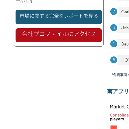
一部です
Car
Joh
Bau
HO
*免責事項
南アフリ