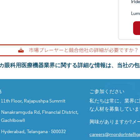
Irid
Lum
カ眼科用医療機器業界に関する詳細な情報は、当社の包
絡
ご参加ください
11th Floor, Rajapushpa Summit
私たちは常に、業界に
な人材を募集していま
Nanakramguda Rd, Financial District,
Gachibowli
興味がありますか?メ
Hyderabad, Telangana - 500032
careers@mordorintelli