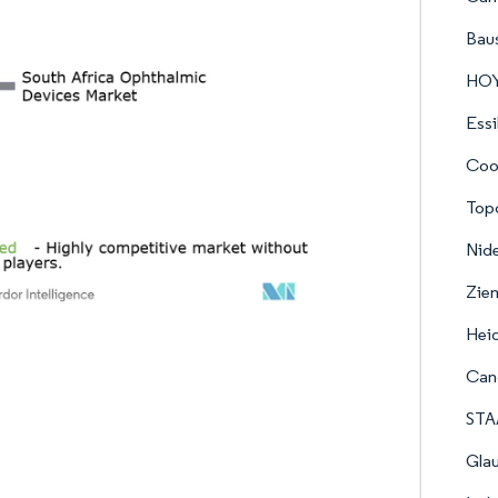
Baus
HO
Essi
Coop
Top
Nid
Zie
Heid
Can
STA
Gla