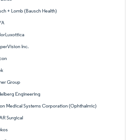
ch + Lomb (Bausch Health)
YA
lorLuxottica
erVision Inc.
con
ek
mer Group
elberg Engineering
on Medical Systems Corporation (Ophthalmic)
AR Surgical
ukos