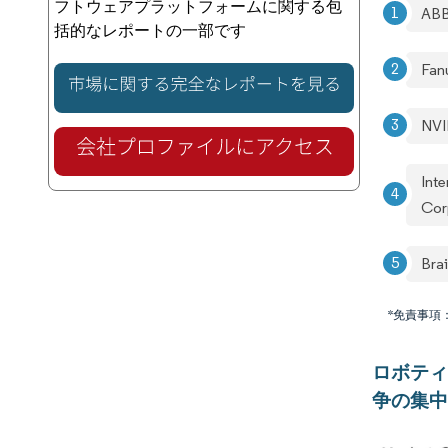
フトウェアプラットフォームに関する包
ABB
括的なレポートの一部です
Fan
NVI
Int
Cor
Bra
*免責事項
ロボティ
争の集