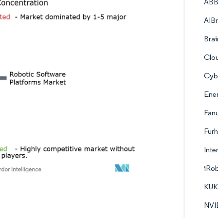
ABB
AIBr
Brai
Clou
Cybe
Ener
Fan
Furh
Inte
iRo
KUK
NVI