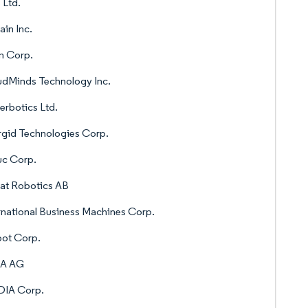
 Ltd.
ain Inc.
n Corp.
dMinds Technology Inc.
rbotics Ltd.
gid Technologies Corp.
uc Corp.
at Robotics AB
rnational Business Machines Corp.
bot Corp.
A AG
DIA Corp.