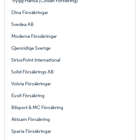
Trygg-Hansa (Codan Forsikring)
Dina Försäkringar
Svedea AB
Moderna Försäkringar
Gjensidige Sverige
SiriusPoint International
Solid Försäkrings AB
Volvia Försäkringar
Evoli Försäkring
Bilsport & MC Försäkring
Aktsam Försäkring
Sparia Försäkringar