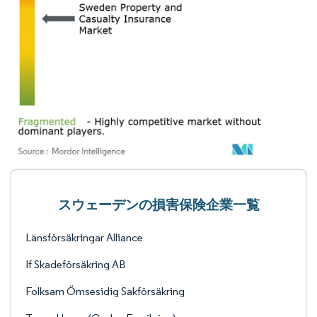
スウェーデンの損害保険企業一覧
Länsförsäkringar Alliance
If Skadeförsäkring AB
Folksam Ömsesidig Sakförsäkring