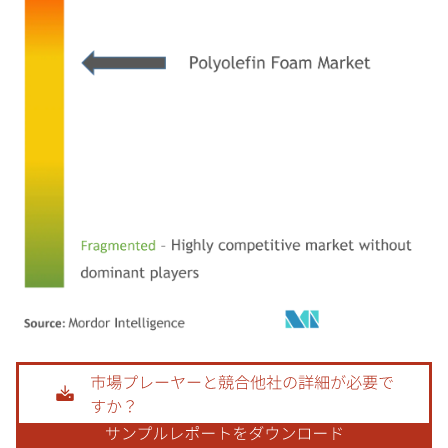
画像 © Mordor Intelligence。再利用にはCC BY 4.0の表示が必要です。