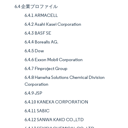
6.4 企業プロファイル
6.4.1 ARMACELL
6.4.2 Asahi Kasei Corporation
6.4.3 BASF SE
6.4.4 Borealis AG.
6.4.5 Dow
6.4.6 Exxon Mobil Corporation
6.4.7 Finproject Group
6.4.8 Hanwha Solutions Chemical Division
Corporation
6.4.9 JSP
6.4.10 KANEKA CORPORATION
6.4.11 SABIC
6.4.12 SANWA KAKO CO.,LTD