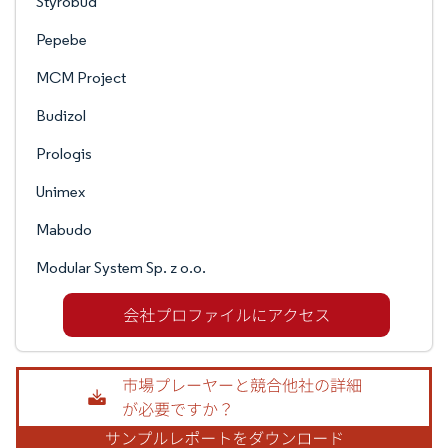
Styrobud
Pepebe
MCM Project
Budizol
Prologis
Unimex
Mabudo
Modular System Sp. z o.o.