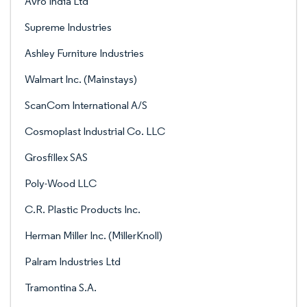
Avro India Ltd
Supreme Industries
Ashley Furniture Industries
Walmart Inc. (Mainstays)
ScanCom International A/S
Cosmoplast Industrial Co. LLC
Grosfillex SAS
Poly-Wood LLC
C.R. Plastic Products Inc.
Herman Miller Inc. (MillerKnoll)
Palram Industries Ltd
Tramontina S.A.