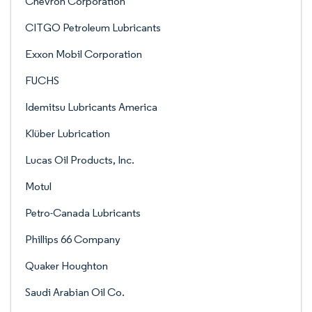
Chevron Corporation
CITGO Petroleum Lubricants
Exxon Mobil Corporation
FUCHS
Idemitsu Lubricants America
Klüber Lubrication
Lucas Oil Products, Inc.
Motul
Petro-Canada Lubricants
Phillips 66 Company
Quaker Houghton
Saudi Arabian Oil Co.